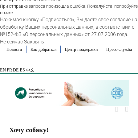
При отправке запроса произошла ошибка. Пожалуйста, попробуйте
позже.
Нажимая кнопку «Подписаться», Вы даете свое согласие на
обработку Ваших персональных данных, в соответствии с
№152-ФЗ «О персональных данных» от 27.07.2006 года.
Не сейчас
Закрыть
Skip
Новости
Как добраться
Центр поддержки
Пресс-служба
to
VK
Telegram
YouTube
Rutube
Яндекс
content
Дзен
EN
FR
DE
ES
中文
Хочу собаку!