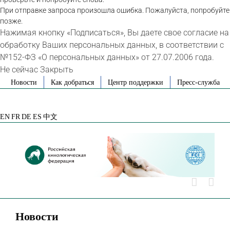
При отправке запроса произошла ошибка. Пожалуйста, попробуйте
позже.
Нажимая кнопку «Подписаться», Вы даете свое согласие на
обработку Ваших персональных данных, в соответствии с
№152-ФЗ «О персональных данных» от 27.07.2006 года.
Не сейчас
Закрыть
Skip
Новости
Как добраться
Центр поддержки
Пресс-служба
to
VK
Telegram
YouTube
Rutube
Яндекс
content
Дзен
EN
FR
DE
ES
中文
Новости