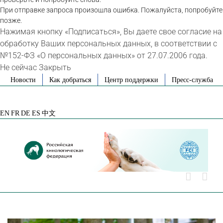
При отправке запроса произошла ошибка. Пожалуйста, попробуйте
позже.
Нажимая кнопку «Подписаться», Вы даете свое согласие на
обработку Ваших персональных данных, в соответствии с
№152-ФЗ «О персональных данных» от 27.07.2006 года.
Не сейчас
Закрыть
Skip
Новости
Как добраться
Центр поддержки
Пресс-служба
to
VK
Telegram
YouTube
Rutube
Яндекс
content
Дзен
EN
FR
DE
ES
中文