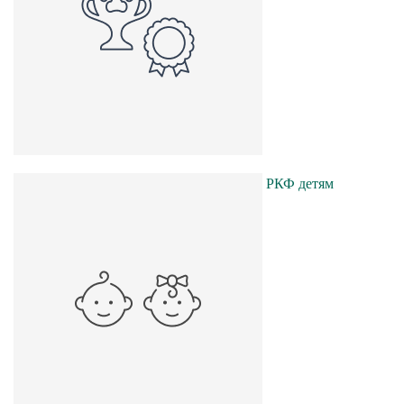
РКФ детям