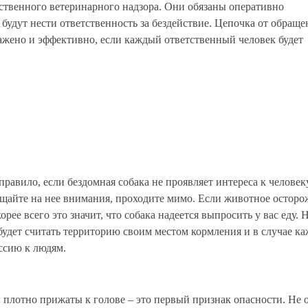
ственного ветеринарного надзора. Они обязаны оперативно
 будут нести ответственность за бездействие. Цепочка от обраще
ажено и эффективно, если каждый ответственный человек будет
правило, если бездомная собака не проявляет интереса к человеку
щайте на нее внимания, проходите мимо. Если животное осторож
корее всего это значит, что собака надеется выпросить у вас еду. 
будет считать территорию своим местом кормления и в случае ка
ссию к людям.
и плотно прижаты к голове – это первый признак опасности. Не о