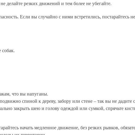
не делайте резких движений и тем более не убегайте.
пасность. Если вы случайно с ними встретились, постарайтесь н
 собак.
бакам, что вы напуганы.
еподвижно спиной к дереву, забору или стене – так вы не дадите с
мально закрыть шею и голову одеждой или сумкой, спрячьте кист
тарайтесь начать медленное движение, без резких рывков, обязат
ределы их территории.