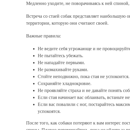
Медленно уходите, не поворачиваясь к ней спиной, 
Встреча со стаей собак представляет наибольшую о
территории, которую они считают своей.
Важные правила:
Не ведите себя угрожающе и не провоцируйте
Не пытайтесь убежать.
Не нападайте первыми.
Не размахивайте руками.
Стойте неподвижно, пока стая не успокоится.
Сохраняйте хладнокровие.
Не проявляйте страха и не давайте понять со
Если стая начинает вас облаивать, встаньте н
Если вас повалили с ног, постарайтесь макси
успокоятся.
После того, как собаки потеряют к вам интерес пос
спины. Плавно перемещайтесь, пока не уйдете за п