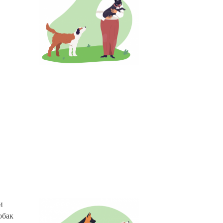
и
обак