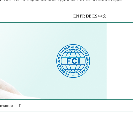
VK
Telegram
YouTube
Rutube
Яндекс
EN
FR
DE
ES
中文
Дзен
низации