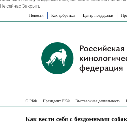
Не сейчас
Закрыть
Skip
Новости
Как добраться
Центр поддержки
Пре
to
content
О РКФ
Президент РКФ
Выставочная деятельность
Как вести себя с бездомными соба