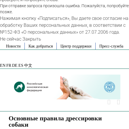
При отправке запроса произошла ошибка. Пожалуйста, попробуйте
позже.
Нажимая кнопку «Подписаться», Вы даете свое согласие на
обработку Ваших персональных данных, в соответствии с
№152-ФЗ «О персональных данных» от 27.07.2006 года.
Не сейчас
Закрыть
Skip
Новости
Как добраться
Центр поддержки
Пресс-служба
to
VK
Telegram
YouTube
Rutube
Яндекс
content
Дзен
EN
FR
DE
ES
中文
Основные правила дрессировки
собаки