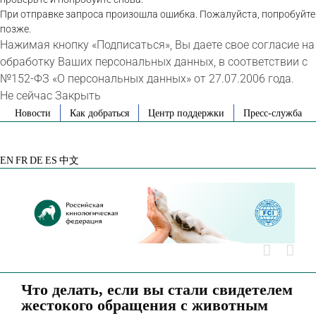
При отправке запроса произошла ошибка. Пожалуйста, попробуйте
позже.
Нажимая кнопку «Подписаться», Вы даете свое согласие на
обработку Ваших персональных данных, в соответствии с
№152-ФЗ «О персональных данных» от 27.07.2006 года.
Не сейчас
Закрыть
Skip
Новости
Как добраться
Центр поддержки
Пресс-служба
to
VK
Telegram
YouTube
Rutube
Яндекс
content
Дзен
EN
FR
DE
ES
中文
Что делать, если вы стали свидетелем
жестокого обращения с животным