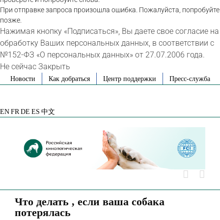
При отправке запроса произошла ошибка. Пожалуйста, попробуйте
позже.
Нажимая кнопку «Подписаться», Вы даете свое согласие на
обработку Ваших персональных данных, в соответствии с
№152-ФЗ «О персональных данных» от 27.07.2006 года.
Не сейчас
Закрыть
Skip
Новости
Как добраться
Центр поддержки
Пресс-служба
to
VK
Telegram
YouTube
Rutube
Яндекс
content
Дзен
EN
FR
DE
ES
中文
Что делать , если ваша собака
потерялась