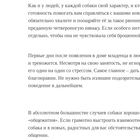
Как и у людей, у каждой собаки свой характер, и к
готовность помогать вам справляться с вашими нов
обязательно хвалите и поощряйте её за такое рвени
преданную четвероногую няньку. Если особого инте
отдельно, чтобы она не чувствовала себя брошеннои
Первые дни после появления в доме младенца в л
и тревожится. Несмотря на свою занятость, не игно
его один на один со стрессом. Самое главное – дат
благонравии. Не нужно быть излишне подозрительн
поведение в дальнейшем.
В абсолютном большинстве случаев собаки хорошо 
«общежития». Если грамотно выстроить взаимоотно
собака и в новых, радостных для вас обстоятельс
общении.