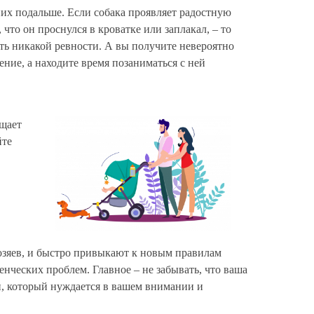
 них подальше. Если собака проявляет радостную
то он проснулся в кроватке или заплакал, – то
ать никакой ревности. А вы получите невероятно
ние, а находите время позаниматься с ней
щает
йте
озяев, и быстро привыкают к новым правилам
ческих проблем. Главное – не забывать, что ваша
и, который нуждается в вашем внимании и