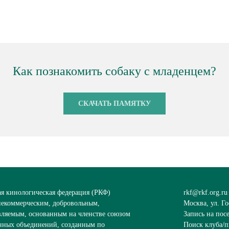
Как познакомить собаку с младенцем?
СКАЧАТЬ ПАМЯТКУ
ая кинологическая федерация (РКФ)
rkf@rkf.org.ru
 некоммерческим, добровольным,
Москва, ул. Го
вляемым, основанным на членстве союзом
Запись на пос
нных объединений, созданным по
Поиск клуба/п