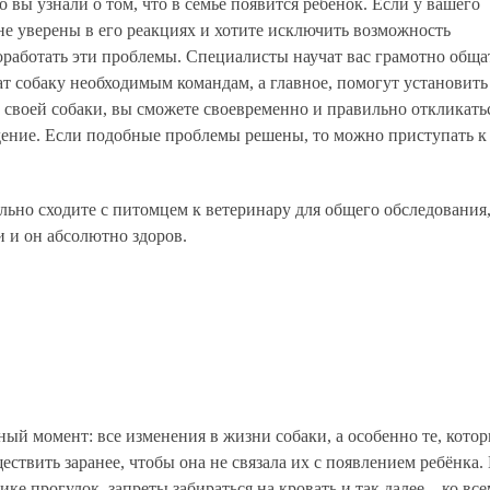
о вы узнали о том, что в семье появится ребёнок. Если у вашего
не уверены в его реакциях и хотите исключить возможность
оработать эти проблемы. Специалисты научат вас грамотно обща
т собаку необходимым командам, а главное, помогут установить
 своей собаки, вы сможете своевременно и правильно откликать
дение. Если подобные проблемы решены, то можно приступать к
льно сходите с питомцем к ветеринару для общего обследования
и и он абсолютно здоров.
ый момент: все изменения в жизни собаки, а особенно те, которы
ествить заранее, чтобы она не связала их с появлением ребёнка.
ике прогулок, запреты забираться на кровать и так далее – ко вс