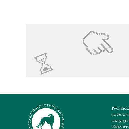
Российск
является
самоупра
обществе