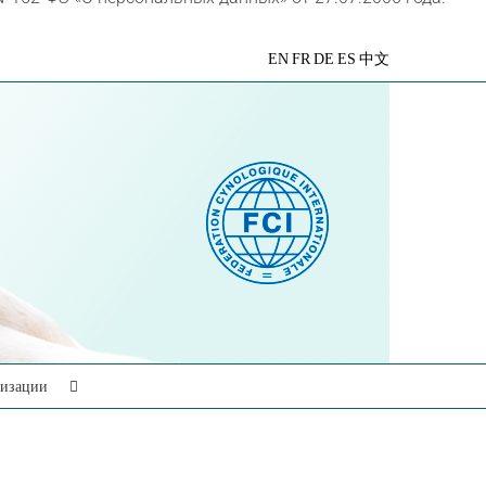
VK
Telegram
YouTube
Rutube
Яндекс
EN
FR
DE
ES
中文
Дзен
низации