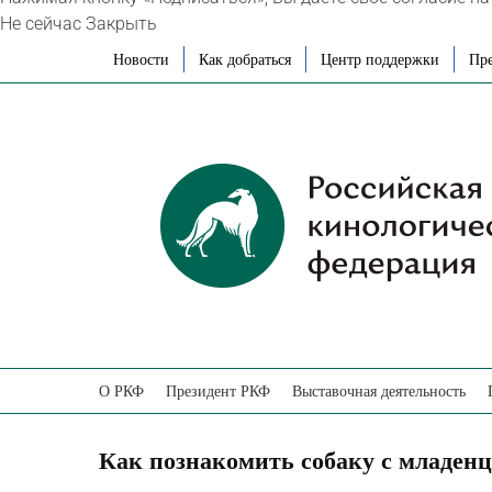
Не сейчас
Закрыть
Skip
Новости
Как добраться
Центр поддержки
Пре
to
content
О РКФ
Президент РКФ
Выставочная деятельность
Как познакомить собаку с младен