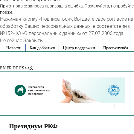
При отправке запроса произошла ошибка. Пожалуйста, попробуйте
позже.
Нажимая кнопку «Подписаться», Вы даете свое согласие на
обработку Ваших персональных данных, в соответствии с
№152-ФЗ «О персональных данных» от 27.07.2006 года.
Не сейчас
Закрыть
Skip
Новости
Как добраться
Центр поддержки
Пресс-служба
to
VK
Telegram
YouTube
Rutube
Яндекс
content
Дзен
EN
FR
DE
ES
中文
Президиум РКФ