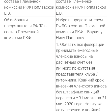
составе Племенной
составе Племенной
комиссии РКФ Поплавской
комиссии РКФ Поплавской
Е.В.
Е.В.
Об избрании
Избрать представителем
представителя РФЛС в
РФЛС в состав Племенной
состав Племенной
комиссии РКФ – Ваулину
комиссии РКФ.
Нину Павловну.
1. Обязать все федерации
принимать ежегодные
членские взносы на
расчетный счет без
личного присутствия
представителя клуба /
питомника. Крайний срок
внесения членского взноса
без штрафных санкций
перенести с 31 марта на 31
мая 2020 года. На эту же
дату перенести крайний