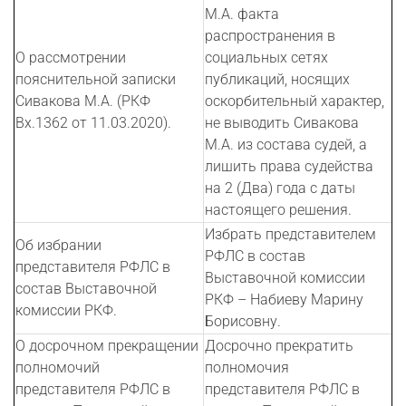
М.А. факта
распространения в
О рассмотрении
социальных сетях
пояснительной записки
публикаций, носящих
Сивакова М.А. (РКФ
оскорбительный характер,
Вх.1362 от 11.03.2020).
не выводить Сивакова
М.А. из состава судей, а
лишить права судейства
на 2 (Два) года с даты
настоящего решения.
Избрать представителем
Об избрании
РФЛС в состав
представителя РФЛС в
Выставочной комиссии
состав Выставочной
РКФ – Набиеву Марину
комиссии РКФ.
Борисовну.
О досрочном прекращении
Досрочно прекратить
полномочий
полномочия
представителя РФЛС в
представителя РФЛС в