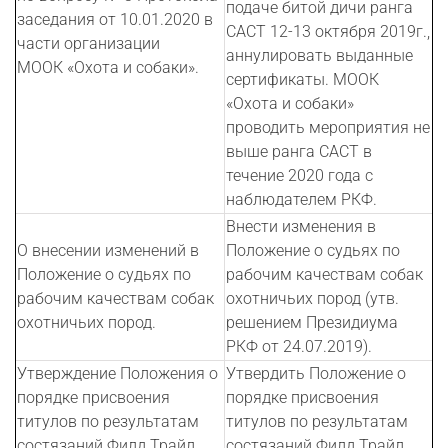
подаче битой дичи ранга
заседания от 10.01.2020 в
CACT 12-13 октября 2019г.,
части организации
аннулировать выданные
МООК «Охота и собаки».
сертификаты. МООК
«Охота и собаки»
проводить мероприятия не
выше ранга CACT в
течение 2020 года с
наблюдателем РКФ.
Внести изменения в
О внесении изменений в
Положение о судьях по
Положение о судьях по
рабочим качествам собак
рабочим качествам собак
охотничьих пород (утв.
охотничьих пород.
решением Президиума
РКФ от 24.07.2019).
Утверждение Положения о
Утвердить Положение о
порядке присвоения
порядке присвоения
титулов по результатам
титулов по результатам
состязаний Филд Трайл.
состязаний Филд Трайл.