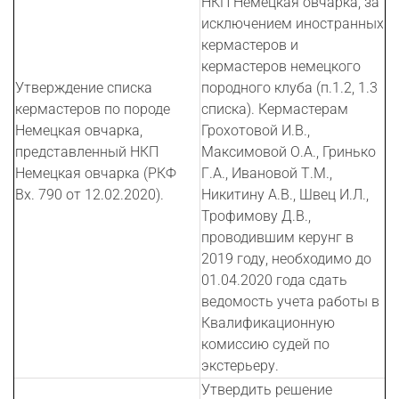
НКП Немецкая овчарка, за
исключением иностранных
кермастеров и
кермастеров немецкого
Утверждение списка
породного клуба (п.1.2, 1.3
кермастеров по породе
списка). Кермастерам
Немецкая овчарка,
Грохотовой И.В.,
представленный НКП
Максимовой О.А., Гринько
Немецкая овчарка (РКФ
Г.А., Ивановой Т.М.,
Вх. 790 от 12.02.2020).
Никитину А.В., Швец И.Л.,
Трофимову Д.В.,
проводившим керунг в
2019 году, необходимо до
01.04.2020 года сдать
ведомость учета работы в
Квалификационную
комиссию судей по
экстерьеру.
Утвердить решение