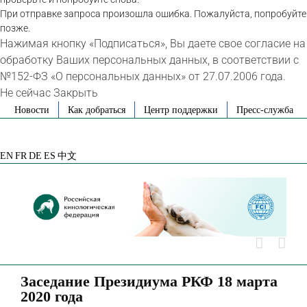
При отправке запроса произошла ошибка. Пожалуйста, попробуйте
позже.
Нажимая кнопку «Подписаться», Вы даете свое согласие на
обработку Ваших персональных данных, в соответствии с
№152-ФЗ «О персональных данных» от 27.07.2006 года.
Не сейчас
Закрыть
Skip
Новости
Как добраться
Центр поддержки
Пресс-служба
to
VK
Telegram
YouTube
Rutube
Яндекс
content
Дзен
EN
FR
DE
ES
中文
Заседание Президиума РКФ 18 марта
2020 года