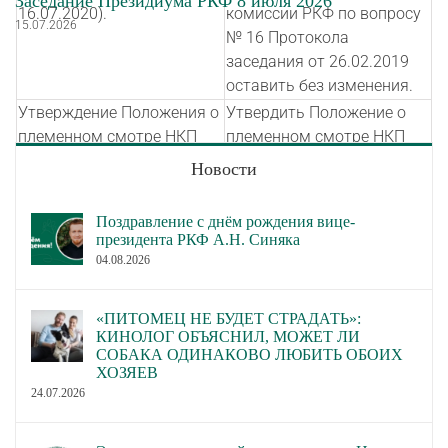
Заседание Президиума РКФ 8 июля 2026
16.07.2020).
комиссии РКФ по вопросу
15.07.2026
№ 16 Протокола
заседания от 26.02.2019
оставить без изменения.
Утверждение Положения о
Утвердить Положение о
племенном смотре НКП
племенном смотре НКП
Леонбергер.
Леонбергер.
Новости
Утверждение Положения о
Утвердить Положение о
монопородных выставках
монопородных выставках
Поздравление с днём рождения вице-
Леонбергер и Положения о
Леонбергер и Положение о
президента РКФ А.Н. Синяка
титулах НКП Леонбергер.
титулах НКП Леонбергер.
04.08.2026
Утверждение Положения о
Утвердить Положение о
монопородных выставках
монопородных выставках
«ПИТОМЕЦ НЕ БУДЕТ СТРАДАТЬ»:
НКП Пули и Положения о
НКП Пули и Положение о
КИНОЛОГ ОБЪЯСНИЛ, МОЖЕТ ЛИ
СОБАКА ОДИНАКОВО ЛЮБИТЬ ОБОИХ
титулах НКП Пули.
титулах НКП Пули.
ХОЗЯЕВ
Утверждение Положения о
Утвердить Положение о
24.07.2026
монопородных выставках
монопородных выставках
НКП Японский хин и
НКП Японский хин и