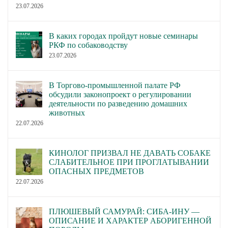
Решение
23.07.2026
Квалификационной
комиссии судей и
В каких городах пройдут новые семинары
Утверждение решения
специалистов по рабочим
РКФ по собаководству
Квалификационной
качествам собак по
23.07.2026
комиссии судей и
вопросу 9 Протокола
специалистов по рабочим
заседания от 26.03.2020
В Торгово-промышленной палате РФ
качествам собак по
изменить. Приостановить
обсудили законопроект о регулировании
деятельности по разведению домашних
вопросу 9 Протокола
деятельность
животных
заседания от 26.03.2020.
Овсянникова А.И. в
22.07.2026
качестве экзаменатора на
срок до 31.12.2020 с даты
настоящего решения.
КИНОЛОГ ПРИЗВАЛ НЕ ДАВАТЬ СОБАКЕ
СЛАБИТЕЛЬНОЕ ПРИ ПРОГЛАТЫВАНИИ
Утверждение решения
ОПАСНЫХ ПРЕДМЕТОВ
Квалификационной
22.07.2026
комиссии судей и
Отложить рассмотрение
специалистов по рабочим
вопроса.
ПЛЮШЕВЫЙ САМУРАЙ: СИБА-ИНУ —
качествам собак по
ОПИСАНИЕ И ХАРАКТЕР АБОРИГЕННОЙ
вопросу № 4 Протокола