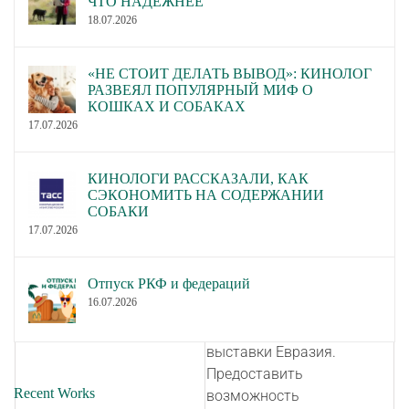
ЧТО НАДЁЖНЕЕ
лет.
18.07.2026
В связи с вступившим в
законную силу решением
«НЕ СТОИТ ДЕЛАТЬ ВЫВОД»: КИНОЛОГ
О рассмотрении
Останкинского суда
РАЗВЕЯЛ ПОПУЛЯРНЫЙ МИФ О
обращений Сивакова М.А.
КОШКАХ И СОБАКАХ
города Москвы по делу №
(вх.1822 от 02.06.2020,
17.07.2026
02-2177/2020 в
вх.1834 от 03.06.2020).
удовлетворении
обращений отказать.
КИНОЛОГИ РАССКАЗАЛИ, КАК
СЭКОНОМИТЬ НА СОДЕРЖАНИИ
Предложить инициативной
СОБАКИ
группе по созданию НКП
17.07.2026
Голландская овчарка
провести национальную
Отпуск РКФ и федераций
выставку породы
16.07.2026
О создании НКП
Голландская овчарка во
Голландская овчарка.
время проведения
выставки Евразия.
Предоставить
Recent Works
возможность