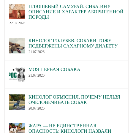
родословных которых
ПЛЮШЕВЫЙ САМУРАЙ: СИБА-ИНУ —
ОПИСАНИЕ И ХАРАКТЕР АБОРИГЕННОЙ
указаны породы Пудель
ПОРОДЫ
Арлекин, Пудель Фантом,
22.07.2026
Пудель бело-черный,
Пудель черный с
КИНОЛОГ ГОЛУБЕВ: СОБАКИ ТОЖЕ
подпалом, Арлекин,
ПОДВЕРЖЕНЫ САХАРНОМУ ДИАБЕТУ
Фантом в породу Шьен
21.07.2026
партиколор а пуаль фризе.
Утвердить Положение об
МОЯ ПЕРВАЯ СОБАКА
экспертном совете РКФ.
21.07.2026
Просить Президента РКФ
Утверждение Положения
Голубева Владимира
об экспертном совете РКФ.
Семеновича возглавить
КИНОЛОГ ОБЪЯСНИЛ, ПОЧЕМУ НЕЛЬЗЯ
Совет и сформировать
ОЧЕЛОВЕЧИВАТЬ СОБАК
состав Совета.
20.07.2026
Принять обращение за
основу. Сформировать
ЖАРА — НЕ ЕДИНСТВЕННАЯ
рабочую группу для
ОПАСНОСТЬ: КИНОЛОГИ НАЗВАЛИ