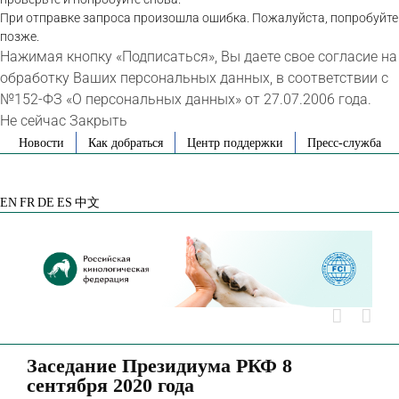
При отправке запроса произошла ошибка. Пожалуйста, попробуйте
позже.
Нажимая кнопку «Подписаться», Вы даете свое согласие на
обработку Ваших персональных данных, в соответствии с
№152-ФЗ «О персональных данных» от 27.07.2006 года.
Не сейчас
Закрыть
Skip
Новости
Как добраться
Центр поддержки
Пресс-служба
to
VK
Telegram
YouTube
Rutube
Яндекс
content
Дзен
EN
FR
DE
ES
中文
Заседание Президиума РКФ 8
сентября 2020 года