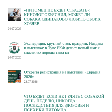
экстерьеру от 28.07.2020
экстерьеру от 28.07.2020
«ПИТОМЕЦ НЕ БУДЕТ СТРАДАТЬ»:
№ 8.
№ 8.
КИНОЛОГ ОБЪЯСНИЛ, МОЖЕТ ЛИ
Утверждение Протокола
Утвердить Протокол
СОБАКА ОДИНАКОВО ЛЮБИТЬ ОБОИХ
заседания
заседания
ХОЗЯЕВ
24.07.2026
Квалификационной
Квалификационной
комиссии судей по
комиссии судей по
экстерьеру от 29.07.2020
экстерьеру от 29.07.2020
Экспедиция, круглый стол, праздник Наадым
№ 9.
№ 9.
и выставка: в Туве РКФ делает новый шаг к
спасению породы тыва ыт
Утвердить Протокол
24.07.2026
заседания
Утверждение Протокола
Квалификационной
заседания
Открыта регистрация на выставки «Евразия
комиссии судей и
Квалификационной
2026»
специалистов по рабочим
комиссии судей и
23.07.2026
качествам собак от
специалистов по рабочим
23.07.2020 за
качествам собак от
исключением решения по
ЧТО БУДЕТ, ЕСЛИ НЕ ГУЛЯТЬ С СОБАКОЙ
23.07.2020.
ДЕНЬ, НЕДЕЛЮ, НИКОГДА:
вопросу 9.6.3 Протокола
ПОСЛЕДСТВИЯ ДЛЯ ЗДОРОВЬЯ И
заседания.
ПСИХИКИ ПИТОМЦА