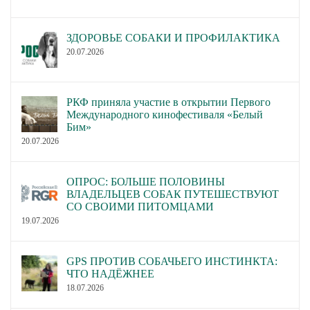
собак (кроме испытаний и
собак (кроме испытаний и
состязаний охотничьих
состязаний охотничьих
ЗДОРОВЬЕ СОБАКИ И ПРОФИЛАКТИКА
собак).
собак).
20.07.2026
Утвердить Положение о
титулах по результатам
состязаний охотничьих
РКФ приняла участие в открытии Первого
собак. Для состязаний
Международного кинофестиваля «Белый
Бим»
собак охотничьих пород по
20.07.2026
всем дисциплинам, кроме
состязаний легавых и
спаниелей по дичи (полю),
ОПРОС: БОЛЬШЕ ПОЛОВИНЫ
Об утверждении
ВЛАДЕЛЬЦЕВ СОБАК ПУТЕШЕСТВУЮТ
настоящее Положение
Положения о титулах по
СО СВОИМИ ПИТОМЦАМИ
вступает в силу с
результатам состязаний
19.07.2026
01.10.2020 и отменяет все
собак охотничьих пород.
противоречащие ему
GPS ПРОТИВ СОБАЧЬЕГО ИНСТИНКТА:
пункты ранее принятых
ЧТО НАДЁЖНЕЕ
правил и решений на
18.07.2026
данную тему. Для