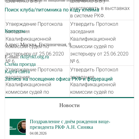
Шевченко В.В.).
Шевченко В.В.)
объединений, созданным по инициативе общественных объединений.
участвовать в выставках
Поиск клуба/питомника по коду клейма
в системе РКФ.
Утверждение Протокола
Утвердить Протокол
Контакты
заседания
заседания
Квалификационной
Квалификационной
Адрес: Москва, Гостиничная, 9
комиссии судей по
комиссии судей по
экстерьеру от 25.06.2020
экстерьеру от 25.06.2020
E-mail:
rkf@rkf.org.ru
№ 6.
№ 6.
Схема проезда
Утверждение Протокола
Утвердить Протокол
Карта сайта
заседания
заседания
Запись на посещение офиса РКФ и федераций
Квалификационной
Квалификационной
комиссии судей по
комиссии судей по
экстерьеру от 26.06.2020
экстерьеру от 26.06.2020
Новости
№ 7.
№ 7.
Утверждение Протокола
Утвердить Протокол
Поздравление с днём рождения вице-
заседания
заседания
президента РКФ А.Н. Синяка
Квалификационной
Квалификационной
04.08.2026
комиссии судей по
комиссии судей по