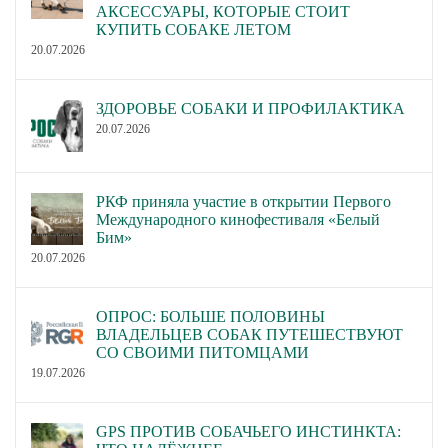
создания поэтапной
АКСЕССУАРЫ, КОТОРЫЕ СТОИТ
КУПИТЬ СОБАКЕ ЛЕТОМ
программы действий,
О перспективе признания
20.07.2026
направленных на
отечественных пород
признание отечественных
национальным историко-
пород собак
ЗДОРОВЬЕ СОБАКИ И ПРОФИЛАКТИКА
культурным достоянием.
селекционным
20.07.2026
достижением и
национальным историко-
культурным достоянием
РКФ приняла участие в открытии Первого
Международного кинофестиваля «Белый
РФ.
Бим»
В исключительных
20.07.2026
случаях собаки
пользовательских пород с
О предельном возрасте
ОПРОС: БОЛЬШЕ ПОЛОВИНЫ
подтвержденными
ВЛАДЕЛЬЦЕВ СОБАК ПУТЕШЕСТВУЮТ
для племенного
рабочими качествами по
СО СВОИМИ ПИТОМЦАМИ
использования сук
ходатайству федерации
19.07.2026
российских охотничьих
могут допускаться в
пород.
племенное использование
GPS ПРОТИВ СОБАЧЬЕГО ИНСТИНКТА:
в возрасте до 9 (Девяти)