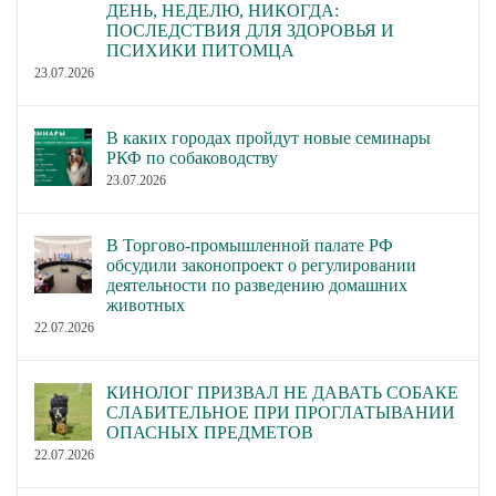
редакции стандарта
редакцию стандарта
ДЕНЬ, НЕДЕЛЮ, НИКОГДА:
ПОСЛЕДСТВИЯ ДЛЯ ЗДОРОВЬЯ И
породы Западносибирская
породы Западносибирская
ПСИХИКИ ПИТОМЦА
лайка.
лайка.
23.07.2026
Отменить решение
Президиума РКФ по
В каких городах пройдут новые семинары
вопросу № 17 Протокола
РКФ по собаководству
заседания от 16.10.2019 о
23.07.2026
признании в системе РКФ
непризнанные FCI окрасы
В Торгово-промышленной палате РФ
в породе Пудель: бело-
обсудили законопроект о регулировании
черный и черный с
деятельности по разведению домашних
подпалом. Стандарты
животных
22.07.2026
Об отмене признания в
пород собак Пудель
системе РКФ
Арлекин, Пудель Фантом,
непризнанные FCI окрасов
Арлекин и Фантом,
КИНОЛОГ ПРИЗВАЛ НЕ ДАВАТЬ СОБАКЕ
в породе Пудель: бело-
непризнанных ФЦИ,
СЛАБИТЕЛЬНОЕ ПРИ ПРОГЛАТЫВАНИИ
ОПАСНЫХ ПРЕДМЕТОВ
черный и черный с
считать утратившими
22.07.2026
подпалом.
силу.
Перевести всех собак, в