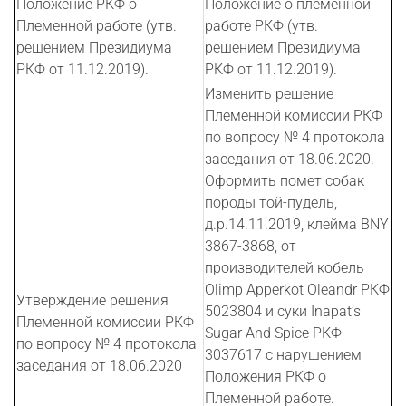
Положение РКФ о
Положение о племенной
Племенной работе (утв.
работе РКФ (утв.
решением Президиума
решением Президиума
РКФ от 11.12.2019).
РКФ от 11.12.2019).
Изменить решение
Племенной комиссии РКФ
по вопросу № 4 протокола
заседания от 18.06.2020.
Оформить помет собак
породы той-пудель,
д.р.14.11.2019, клейма BNY
3867-3868, от
производителей кобель
Olimp Apperkot Oleandr РКФ
Утверждение решения
5023804 и суки Inapat’s
Племенной комиссии РКФ
Sugar And Spice РКФ
по вопросу № 4 протокола
3037617 с нарушением
заседания от 18.06.2020
Положения РКФ о
Племенной работе.