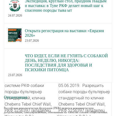
Экспедиция, круглый стол, праздник Наадым
Положения о титулах НКП
Положения о титулах НКП
и выставка: в Туве РКФ делает новый шаг к
Японский хин.
Японский хин.
спасению породы тыва ыт
Утверждение Положения о
Утвердить Положение о
24.07.2026
монопородных выставках
монопородных выставках
НКП Ротвейлер.
НКП Ротвейлер.
Открыта регистрация на выставки «Евразия
Утверждение Положения о
Утвердить Положение о
2026»
23.07.2026
монопородных выставках
монопородных выставках
НКП Сиба и Положения о
НКП Сиба и Положения о
титулах НКП Сиба.
титулах НКП Сиба.
ЧТО БУДЕТ, ЕСЛИ НЕ ГУЛЯТЬ С СОБАКОЙ
ДЕНЬ, НЕДЕЛЮ, НИКОГДА:
Отменить решение
ПОСЛЕДСТВИЯ ДЛЯ ЗДОРОВЬЯ И
Выставочной комиссии
ПСИХИКИ ПИТОМЦА
О снятии запрета на
РКФ по вопросу № 10
23.07.2026
участие в выставках в
Протокола заседания от
системе РКФ собаки
05.06.2019. Разрешить
породы бультерьер
собаке породы бультерьер
Организация
стандартный, кличка
стандартный по кличке
Chebens Tebel Chief Wall,
Chebens Tebel Chief Wall,
Российская кинологическая федерация (РКФ) является некоммерческим,
РКФ 5256397 (владелец
РКФ 5256397 (владелец
добровольным, самоуправляемым, основанным на членстве союзом общественных