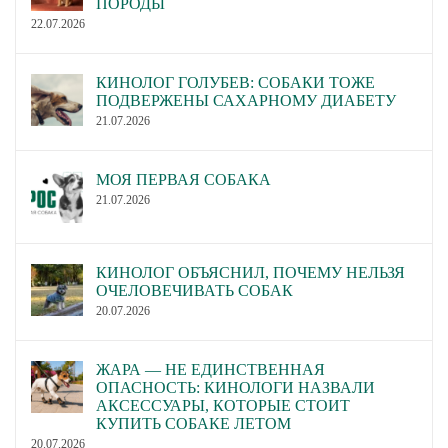
ПОРОДЫ
заседания от 21.05.2020.
22.07.2026
Правила допуска (записи)
собак в рабочий класс на
КИНОЛОГ ГОЛУБЕВ: СОБАКИ ТОЖЕ
О правилах допуска в
выставках РКФ
ПОДВЕРЖЕНЫ САХАРНОМУ ДИАБЕТУ
рабочий класс на
определять в рамках
21.07.2026
выставках РКФ.
утверждения выставочных
положений НКП
МОЯ ПЕРВАЯ СОБАКА
Президиумом РКФ.
21.07.2026
Внесение изменений в
Внести изменения в
Положение РКФ о
Положение РКФ о
проведении испытаний и
проведении испытаний и
КИНОЛОГ ОБЪЯСНИЛ, ПОЧЕМУ НЕЛЬЗЯ
ОЧЕЛОВЕЧИВАТЬ СОБАК
состязаний собак (кроме
состязаний собак (кроме
20.07.2026
испытаний и состязаний
испытаний и состязаний
охотничьих собак).
охотничьих собак).
Утверждение временных
Утвердить Временные
ЖАРА — НЕ ЕДИНСТВЕННАЯ
ОПАСНОСТЬ: КИНОЛОГИ НАЗВАЛИ
правил организации
правила организации
АКСЕССУАРЫ, КОТОРЫЕ СТОИТ
испытаний и состязаний
испытаний и состязаний
КУПИТЬ СОБАКЕ ЛЕТОМ
по рабочим качествам
по рабочим качествам
20.07.2026