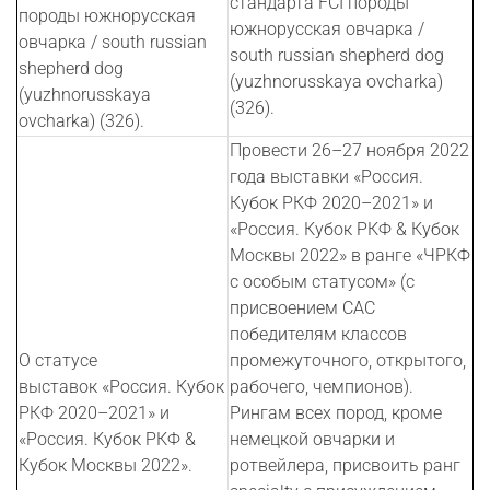
стандарта FCI породы
породы южнорусская
южнорусская овчарка /
овчарка / south russian
south russian shepherd dog
shepherd dog
(yuzhnorusskaya ovcharka)
(yuzhnorusskaya
(326).
ovcharka) (326).
Провести 26–27 ноября 2022
года выставки «Россия.
Кубок РКФ 2020–2021» и
«Россия. Кубок РКФ & Кубок
Москвы 2022» в ранге «ЧРКФ
с особым статусом» (с
присвоением CAC
победителям классов
О статусе
промежуточного, открытого,
выставок «Россия. Кубок
рабочего, чемпионов).
РКФ 2020–2021» и
Рингам всех пород, кроме
«Россия. Кубок РКФ &
немецкой овчарки и
Кубок Москвы 2022».
ротвейлера, присвоить ранг