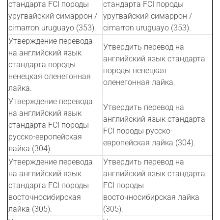
стандарта FCI породы
стандарта FCI породы
уругвайский симаррон /
уругвайский симаррон /
cimarron uruguayo (353).
cimarron uruguayo (353).
Утверждение перевода
Утвердить перевод на
на английский язык
английский язык стандарта
стандарта породы
породы ненецкая
ненецкая оленегонная
оленегонная лайка.
лайка.
Утверждение перевода
Утвердить перевод на
на английский язык
английский язык стандарта
стандарта FCI породы
FCI породы русско-
русско-европейская
европейская лайка (304).
лайка (304).
Утверждение перевода
Утвердить перевод на
на английский язык
английский язык стандарта
стандарта FCI породы
FCI породы
восточносибирская
восточносибирская лайка
лайка (305).
(305).