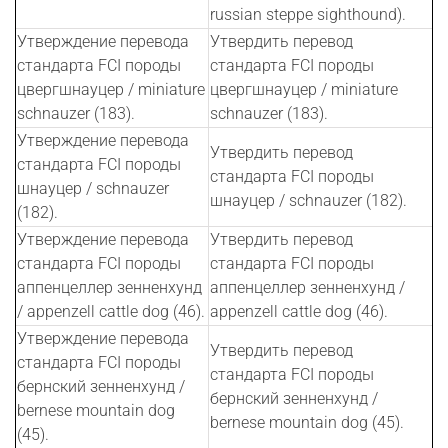
russian steppе sighthound).
Утверждение перевода
Утвердить перевод
стандарта FCI породы
стандарта FCI породы
цвергшнауцер / miniature
цвергшнауцер / miniature
schnauzer (183).
schnauzer (183).
Утверждение перевода
Утвердить перевод
стандарта FCI породы
стандарта FCI породы
шнауцер / schnauzer
шнауцер / schnauzer (182).
(182).
Утверждение перевода
Утвердить перевод
стандарта FCI породы
стандарта FCI породы
аппенцеллер зенненхунд
аппенцеллер зенненхунд /
/ appenzell cattle dog (46).
appenzell cattle dog (46).
Утверждение перевода
Утвердить перевод
стандарта FCI породы
стандарта FCI породы
бернский зенненхунд /
бернский зенненхунд /
bernese mountain dog
bernese mountain dog (45).
(45).