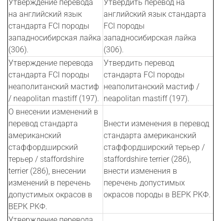
Утверждение перевода
Утвердить перевод на
на английский язык
английский язык стандарта
стандарта FCI породы
FCI породы
западносибирская лайка
западносибирская лайка
(306).
(306).
Утверждение перевода
Утвердить перевод
стандарта FCI породы
стандарта FCI породы
неаполитанский мастиф
неаполитанский мастиф /
/ neapolitan mastiff (197).
neapolitan mastiff (197).
О внесении изменений в
перевод стандарта
Внести изменения в перевод
американский
стандарта американский
стаффордширский
стаффордширский терьер /
терьер / staffordshire
staffordshire terrier (286),
terrier (286), внесении
внести изменения в
изменений в перечень
перечень допустимых
допустимых окрасов в
окрасов породы в ВЕРК РКФ.
ВЕРК РКФ.
Утверждение перевода