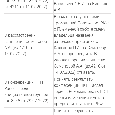
(вх.2816 от 13.05.2022,
Васильевой Н.И. на Вишняк
вх.4211 от 11.07.2022).
А.В.
В связи с нарушениями
требований Положения РКФ
о Племенной работе смену
О рассмотрении
владельца названия
заявления Семеновой
заводской приставки с
А.А. (вх.4210 от
Калгиной Н.А. на Семенову
14.07.2022).
А.А. не производить. В
удовлетворении заявления
Семеновой А.А. (вх.4210 от
14.07.2022) отказать.
Принять результаты
О конференции НКП
конференции НКП Рассел
Рассел терьер
терьер. Рекомендовать НКП
инициативной группой
внести изменения в устав,
(вх.3948 от 29.07.2022).
представить устав в РКФ.
Принять результаты