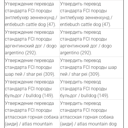
Утверждение перевода
Утвердить перевод
стандарта FCI породы
стандарта FCI породы
энтлебухер зенненхунд /
энтлебухер зенненхунд /
entlebuch cattle dog (47).
entlebuch cattle dog (47).
Утверждение перевода
Утвердить перевод
стандарта FCI породы
стандарта FCI породы
аргентинский дог / dogo
аргентинский дог / dogo
argentino (292).
argentino (292).
Утверждение перевода
Утвердить перевод
стандарта FCI породы
стандарта FCI породы шар
шар пей / shar pei (309).
пей / shar pei (309).
Утверждение перевода
Утвердить перевод
стандарта FCI породы
стандарта FCI породы
бульдог / bulldog (149).
бульдог / bulldog (149).
Утверждение перевода
Утвердить перевод
стандарта FCI породы
стандарта FCI породы
атласская горная собака
атласская горная собака
(аиди) / atlas mountain
(аиди) / atlas mountain dog