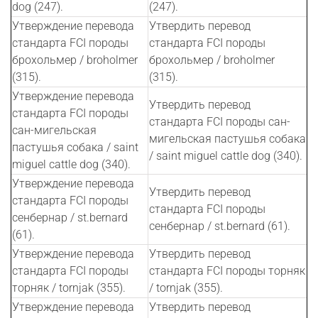
dog (247).
(247).
Утверждение перевода
Утвердить перевод
стандарта FCI породы
стандарта FCI породы
брохольмер / broholmer
брохольмер / broholmer
(315).
(315).
Утверждение перевода
Утвердить перевод
стандарта FCI породы
стандарта FCI породы сан-
сан-мигельская
мигельская пастушья собака
пастушья собака / saint
/ saint miguel cattle dog (340).
miguel cattle dog (340).
Утверждение перевода
Утвердить перевод
стандарта FCI породы
стандарта FCI породы
сенбернар / st.bernard
сенбернар / st.bernard (61).
(61).
Утверждение перевода
Утвердить перевод
стандарта FCI породы
стандарта FCI породы торняк
торняк / tornjak (355).
/ tornjak (355).
Утверждение перевода
Утвердить перевод