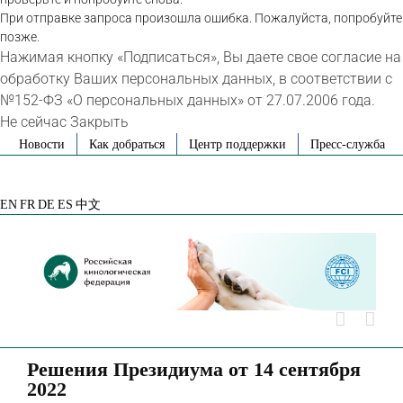
При отправке запроса произошла ошибка. Пожалуйста, попробуйте
позже.
Нажимая кнопку «Подписаться», Вы даете свое согласие на
обработку Ваших персональных данных, в соответствии с
№152-ФЗ «О персональных данных» от 27.07.2006 года.
Не сейчас
Закрыть
Skip
Новости
Как добраться
Центр поддержки
Пресс-служба
to
VK
Telegram
YouTube
Rutube
Яндекс
content
Дзен
EN
FR
DE
ES
中文
Решения Президиума от 14 сентября
2022