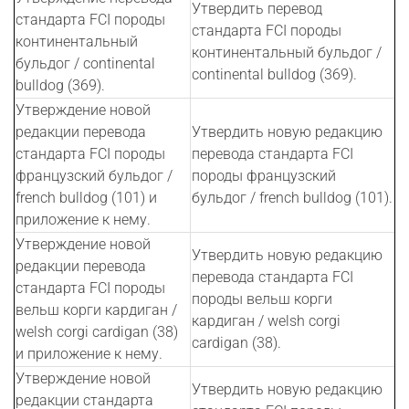
Утвердить перевод
стандарта FCI породы
стандарта FCI породы
континентальный
континентальный бульдог /
бульдог / continental
continental bulldog (369).
bulldog (369).
Утверждение новой
редакции перевода
Утвердить новую редакцию
стандарта FCI породы
перевода стандарта FCI
французский бульдог /
породы французский
french bulldog (101) и
бульдог / french bulldog (101).
приложение к нему.
Утверждение новой
Утвердить новую редакцию
редакции перевода
перевода стандарта FCI
стандарта FCI породы
породы вельш корги
вельш корги кардиган /
кардиган / welsh corgi
welsh corgi cardigan (38)
cardigan (38).
и приложение к нему.
Утверждение новой
Утвердить новую редакцию
редакции стандарта