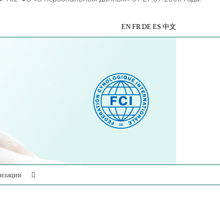
VK
Telegram
YouTube
Rutube
Яндекс
EN
FR
DE
ES
中文
Дзен
низации