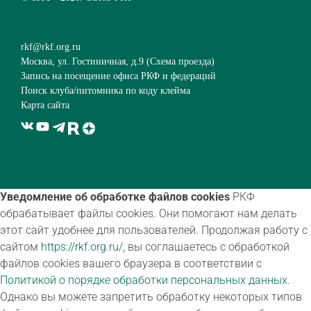
rkf@rkf.org.ru
Москва, ул. Гостиничная, д.9 (
Схема проезда
)
Запись на посещение офиса РКФ и федераций
Поиск клуба/питомника по коду клейма
Карта сайта
Уведомление об обработке файлов cookies
РКФ
обрабатывает файлы cookies. Они помогают нам делать
этот сайт удобнее для пользователей. Продолжая работу с
сайтом
https://rkf.org.ru/
, вы соглашаетесь с обработкой
файлов cookies вашего браузера в соответствии с
Политикой о порядке обработки персональных данных
.
Однако вы можете запретить обработку некоторых типов