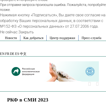
При отправке запроса произошла ошибка. Пожалуйста, попробуйте
позже.
Нажимая кнопку «Подписаться», Вы даете свое согласие на
обработку Ваших персональных данных, в соответствии с
№152-ФЗ «О персональных данных» от 27.07.2006 года.
Не сейчас
Закрыть
Skip
Новости
Как добраться
Центр поддержки
Пресс-служба
to
VK
Telegram
YouTube
Rutube
Яндекс
content
Дзен
EN
FR
DE
ES
中文
РКФ в СМИ 2023