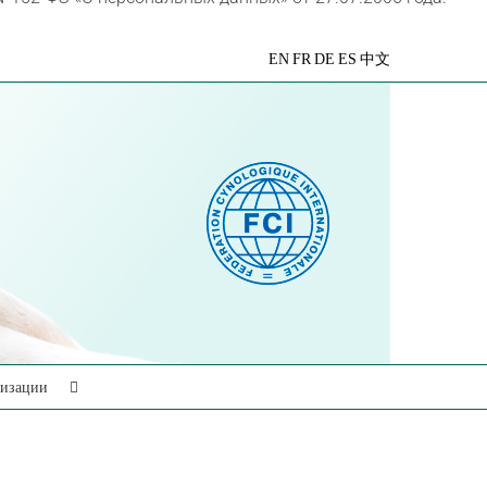
VK
Telegram
YouTube
Rutube
Яндекс
EN
FR
DE
ES
中文
Дзен
низации