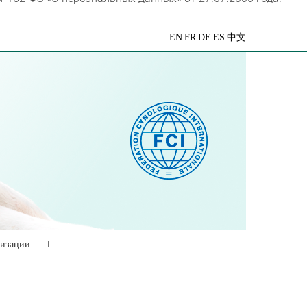
VK
Telegram
YouTube
Rutube
Яндекс
EN
FR
DE
ES
中文
Дзен
низации