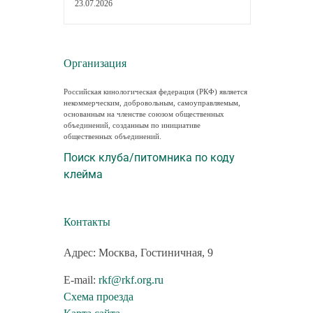
23.07.2026
Организация
Российская кинологическая федерация (РКФ) является
некоммерческим, добровольным, самоуправляемым,
основанным на членстве союзом общественных
объединений, созданным по инициативе
общественных объединений.
Поиск клуба/питомника по коду
клейма
Контакты
Адрес: Москва, Гостиничная, 9
E-mail:
rkf@rkf.org.ru
Схема проезда