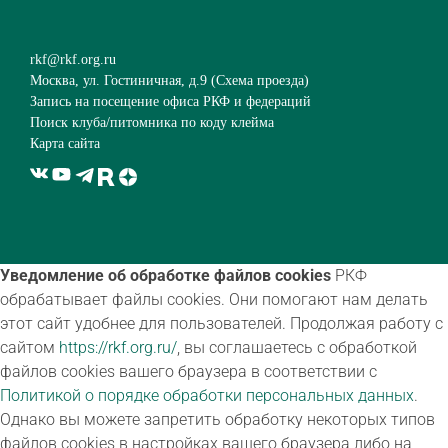
rkf@rkf.org.ru
Москва, ул. Гостиничная, д.9 (
Схема проезда
)
Запись на посещение офиса РКФ и федераций
Поиск клуба/питомника по коду клейма
Карта сайта
Уведомление об обработке файлов cookies
РКФ
обрабатывает файлы cookies. Они помогают нам делать
этот сайт удобнее для пользователей. Продолжая работу с
сайтом
https://rkf.org.ru/
, вы соглашаетесь с обработкой
файлов cookies вашего браузера в соответствии с
Политикой о порядке обработки персональных данных
.
Однако вы можете запретить обработку некоторых типов
файлов cookies в настройках вашего браузера либо на