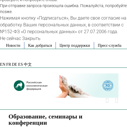
При отправке запроса произошла ошибка. Пожалуйста, попробуйте
позже.
Нажимая кнопку «Подписаться», Вы даете свое согласие на
обработку Ваших персональных данных, в соответствии с
№152-ФЗ «О персональных данных» от 27.07.2006 года.
Не сейчас
Закрыть
Skip
Новости
Как добраться
Центр поддержки
Пресс-служба
to
VK
Telegram
YouTube
Rutube
Яндекс
content
Дзен
EN
FR
DE
ES
中文
Образование, семинары и
конференции