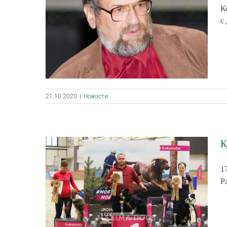
К
с
21.10.2020
|
Новости
К
1
P