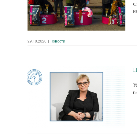
с
н
29.10.2020
|
Новости
П
У
б