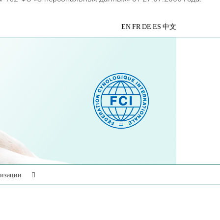
VK
Telegram
YouTube
Rutube
Яндекс
EN
FR
DE
ES
中文
Дзен
низации