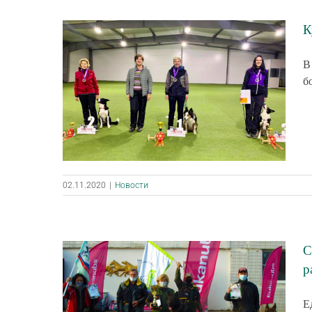
К
В
б
02.11.2020
|
Новости
С
р
Е