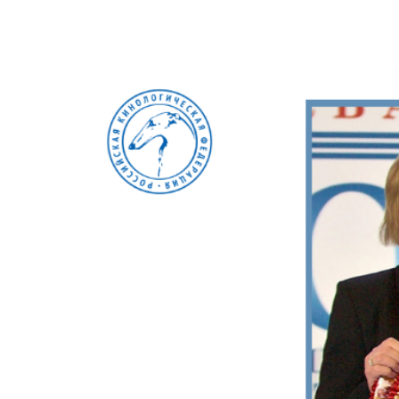
View
Larger
Image