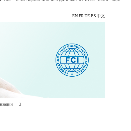
VK
Telegram
YouTube
Rutube
Яндекс
EN
FR
DE
ES
中文
Дзен
низации