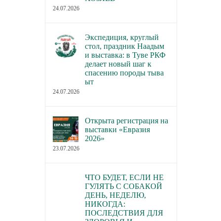
семинары РКФ по собаководству
палате РФ обсуд
24.07.2026
законопроект о р
23.07.2026
деятельности по 
Экспедиция, круглый
домашних живот
стол, праздник Наадым
22.07.2026
и выставка: в Туве РКФ
делает новый шаг к
спасению породы тыва
ыт
24.07.2026
Открыта регистрация на
выставки «Евразия
2026»
23.07.2026
ЧТО БУДЕТ, ЕСЛИ НЕ
ГУЛЯТЬ С СОБАКОЙ
ДЕНЬ, НЕДЕЛЮ,
НИКОГДА:
ПОСЛЕДСТВИЯ ДЛЯ