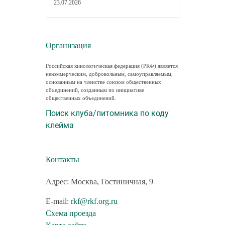
23.07.2026
Организация
Российская кинологическая федерация (РКФ) является
некоммерческим, добровольным, самоуправляемым,
основанным на членстве союзом общественных
объединений, созданным по инициативе
общественных объединений.
Поиск клуба/питомника по коду
клейма
Контакты
Адрес: Москва, Гостиничная, 9
E-mail:
rkf@rkf.org.ru
Схема проезда