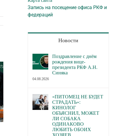
Карта сайта
Запись на посещение офиса РКФ и
федераций
Новости
Поздравление с днём
рождения вице-
президента РКФ А.Н.
Синяка
04.08.2026
«ПИТОМЕЦ НЕ БУДЕТ
СТРАДАТЬ»:
КИНОЛОГ
ОБЪЯСНИЛ, МОЖЕТ
ЛИ СОБАКА
ОДИНАКОВО
В каких городах пройдут новые
В Торгово-пром
ЛЮБИТЬ ОБОИХ
ХОЗЯЕВ