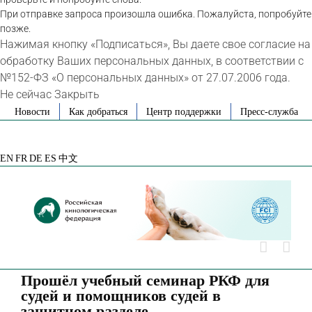
При отправке запроса произошла ошибка. Пожалуйста, попробуйте
позже.
Нажимая кнопку «Подписаться», Вы даете свое согласие на
обработку Ваших персональных данных, в соответствии с
№152-ФЗ «О персональных данных» от 27.07.2006 года.
Не сейчас
Закрыть
Skip
Новости
Как добраться
Центр поддержки
Пресс-служба
to
VK
Telegram
YouTube
Rutube
Яндекс
content
Дзен
EN
FR
DE
ES
中文
Прошёл учебный семинар РКФ для
судей и помощников судей в
защитном разделе