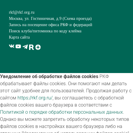
rkf@rkf.org.ru
Москва, ул. Гостиничная, д.9 (
Схема проезда
)
Запись на посещение офиса РКФ и федераций
Поиск клуба/питомника по коду клейма
Карта сайта
Уведомление об обработке файлов cookies
РКФ
обрабатывает файлы cookies. Они помогают нам делать
этот сайт удобнее для пользователей. Продолжая работу с
сайтом
https://rkf.org.ru/
, вы соглашаетесь с обработкой
файлов cookies вашего браузера в соответствии с
Политикой о порядке обработки персональных данных
.
Однако вы можете запретить обработку некоторых типов
файлов cookies в настройках вашего браузера либо на