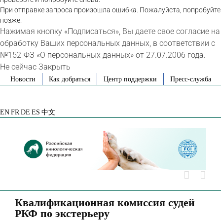
При отправке запроса произошла ошибка. Пожалуйста, попробуйте
позже.
Нажимая кнопку «Подписаться», Вы даете свое согласие на
обработку Ваших персональных данных, в соответствии с
№152-ФЗ «О персональных данных» от 27.07.2006 года.
Не сейчас
Закрыть
Skip
Новости
Как добраться
Центр поддержки
Пресс-служба
to
VK
Telegram
YouTube
Rutube
Яндекс
content
Дзен
EN
FR
DE
ES
中文
Квалификационная комиссия судей
РКФ по экстерьеру