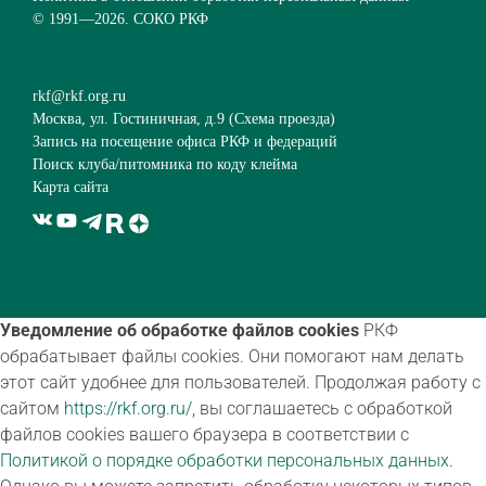
© 1991—
2026. СОКО РКФ
rkf@rkf.org.ru
Москва, ул. Гостиничная, д.9 (
Схема проезда
)
Запись на посещение офиса РКФ и федераций
Поиск клуба/питомника по коду клейма
Карта сайта
Уведомление об обработке файлов cookies
РКФ
обрабатывает файлы cookies. Они помогают нам делать
этот сайт удобнее для пользователей. Продолжая работу с
сайтом
https://rkf.org.ru/
, вы соглашаетесь с обработкой
файлов cookies вашего браузера в соответствии с
Политикой о порядке обработки персональных данных
.