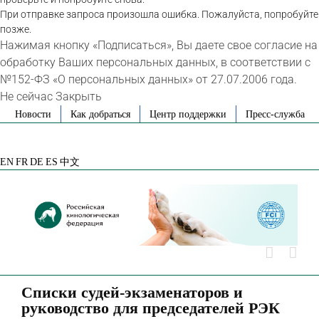
При отправке запроса произошла ошибка. Пожалуйста, попробуйте
позже.
Нажимая кнопку «Подписаться», Вы даете свое согласие на
обработку Ваших персональных данных, в соответствии с
№152-ФЗ «О персональных данных» от 27.07.2006 года.
Не сейчас
Закрыть
Skip
Новости
Как добраться
Центр поддержки
Пресс-служба
to
VK
Telegram
YouTube
Rutube
Яндекс
content
Дзен
EN
FR
DE
ES
中文
Списки судей-экзаменаторов и
руководство для председателей РЭК