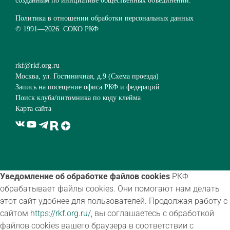
созданным по инициативе общественных объединений.
Политика в отношении обработки персональных данных
© 1991—
2026. СОКО РКФ
rkf@rkf.org.ru
Москва, ул. Гостиничная, д.9 (
Схема проезда
)
Запись на посещение офиса РКФ и федераций
Поиск клуба/питомника по коду клейма
Карта сайта
Уведомление об обработке файлов cookies
РКФ
обрабатывает файлы cookies. Они помогают нам делать
этот сайт удобнее для пользователей. Продолжая работу с
сайтом
https://rkf.org.ru/
, вы соглашаетесь с обработкой
файлов cookies вашего браузера в соответствии с