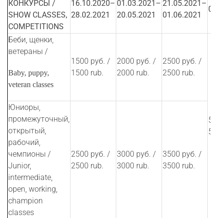
КОНКУРСЫ
/
16.10.2020–
01
.
03
.20
21
–
21
.0
5
.2021–
02
SHOW CLASSES,
28.02.2021
20
.05.202
1
01.06.2021
COMPETITIONS
Беби, щенки,
ветераны /
1500 руб. /
2000 руб. /
2500 руб. /
1500 rub.
2000 rub.
2500 rub.
Baby, puppy,
veteran classes
Юниоры,
промежуточный,
50
открытый,
50
рабочий,
чемпионы /
2500 руб. /
3000 руб. /
3500 руб. /
Junior,
2500 rub.
3000 rub.
3500 rub.
intermediate,
open, working,
champion
classes