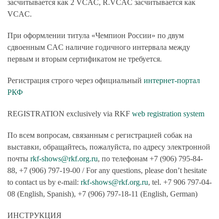
засчитывается как 2 VCAC, R.VCAC засчитывается как
VCAC.
При оформлении титула «Чемпион России» по двум
сдвоенным CAC наличие годичного интервала между
первым и вторым сертификатом не требуется.
Регистрация
строго через официальный
интернет-портал
РКФ
REGISTRATION
exclusively via RKF
web registration system
По всем вопросам, связанным с регистрацией собак на
выставки, обращайтесь, пожалуйста, по адресу электронной
почты
rkf-shows@rkf.org.ru
, по телефонам +7 (906) 795-84-
88, +7 (906) 797-19-00 / For any questions, please don’t hesitate
to contact us by e-mail:
rkf-shows@rkf.org.ru
, tel. +7 906 797-04-
08 (English, Spanish), +7 (906) 797-18-11 (English, German)
ИНСТРУКЦИЯ