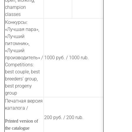
open, working,
champion
classes
Конкурсы:
«Лучшая пара»,
«Лучший
питомник»,
«Лучший
производитель» /
1000 руб. / 1000 rub.
Competitions:
best couple, best
breeders’ group,
best progeny
group
Печатная версия
каталога /
200 руб. / 200 rub.
Printed version of
the catalogue