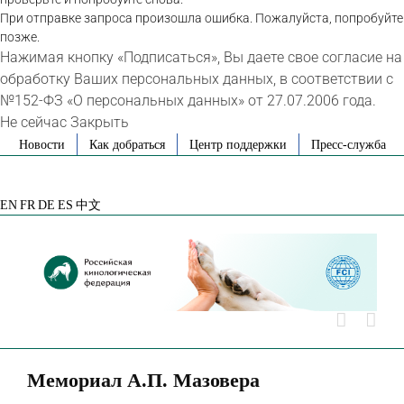
При отправке запроса произошла ошибка. Пожалуйста, попробуйте
позже.
Нажимая кнопку «Подписаться», Вы даете свое согласие на
обработку Ваших персональных данных, в соответствии с
№152-ФЗ «О персональных данных» от 27.07.2006 года.
Не сейчас
Закрыть
Skip
Новости
Как добраться
Центр поддержки
Пресс-служба
to
VK
Telegram
YouTube
Rutube
Яндекс
content
Дзен
EN
FR
DE
ES
中文
Мемориал А.П. Мазовера