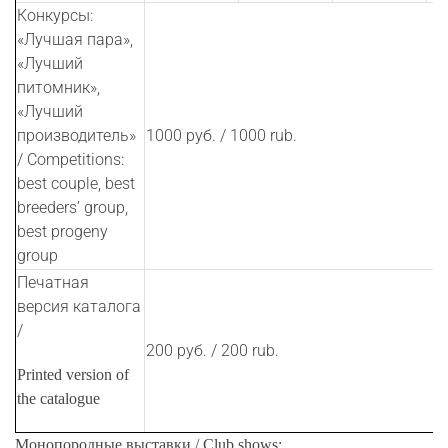
Конкурсы:
«Лучшая пара»,
«Лучший
питомник»,
«Лучший
производитель»
1000 руб. / 1000 rub.
/ Competitions:
best couple, best
breeders’ group,
best progeny
group
Печатная
версия каталога
/
200 руб. / 200 rub.
Printed version of
the catalogue
Монопородные выставки /
Club shows: