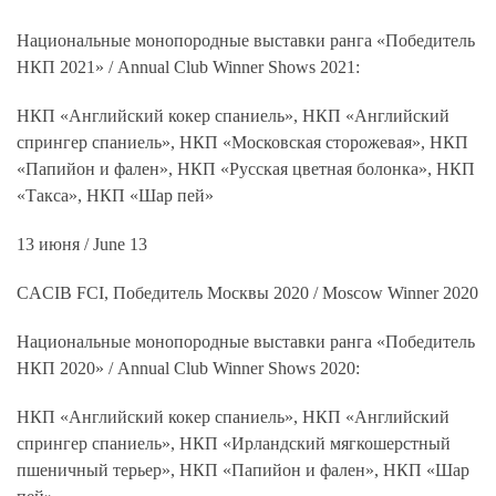
Национальные монопородные выставки ранга «Победитель
НКП 2021» /
Annual
Club
Winner
Shows
2021:
НКП «Английский кокер спаниель», НКП «Английский
спрингер спаниель», НКП «Московская сторожевая», НКП
«Папийон и фален», НКП «Русская цветная болонка», НКП
«Такса», НКП «Шар пей»
13 июня /
June
13
CACIB
FCI
, Победитель Москвы 2020 /
Moscow
Winner
2020
Национальные монопородные выставки ранга «Победитель
НКП 2020» /
Annual
Club
Winner
Shows
2020:
НКП «Английский кокер спаниель», НКП «Английский
спрингер спаниель», НКП «Ирландский мягкошерстный
пшеничный терьер», НКП «Папийон и фален», НКП «Шар