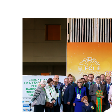
View
Larger
Image