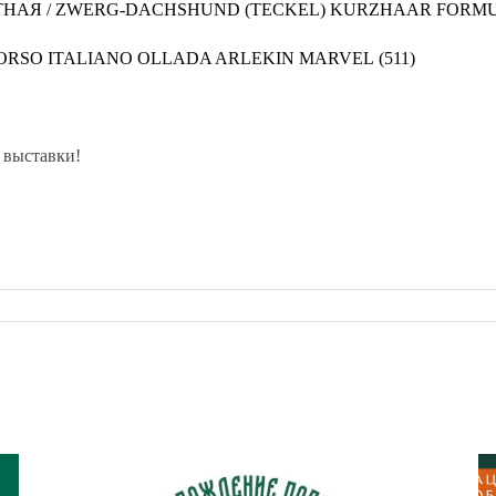
АЯ / ZWERG-DACHSHUND (TEСKEL)
KURZHAAR FORMU
ORSO ITALIANO
OLLADA ARLEKIN MARVEL
(511)
 выставки!