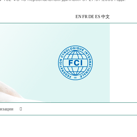
VK
Telegram
YouTube
Rutube
Яндекс
EN
FR
DE
ES
中文
Дзен
низации