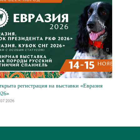
ткрыта регистрация на выставки «Евразия
В каких
026»
по собак
.07.2026
23.07.2026