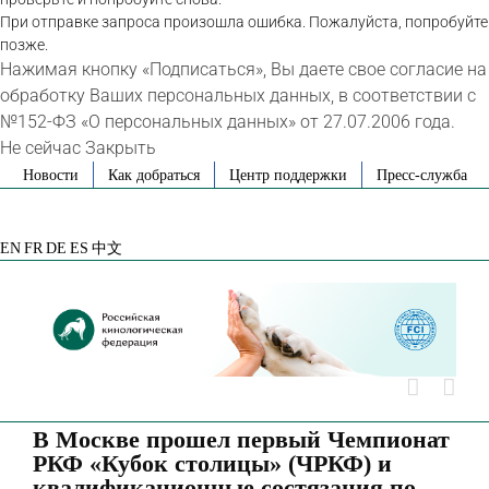
При отправке запроса произошла ошибка. Пожалуйста, попробуйте
позже.
Нажимая кнопку «Подписаться», Вы даете свое согласие на
обработку Ваших персональных данных, в соответствии с
№152-ФЗ «О персональных данных» от 27.07.2006 года.
Не сейчас
Закрыть
Skip
Новости
Как добраться
Центр поддержки
Пресс-служба
to
VK
Telegram
YouTube
Rutube
Яндекс
content
Дзен
EN
FR
DE
ES
中文
В Москве прошел первый Чемпионат
РКФ «Кубок столицы» (ЧРКФ) и
квалификационные состязания по