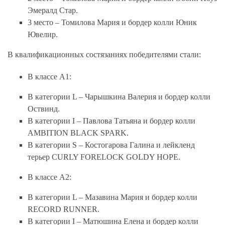
Эмералд Стар.
3 место – Томилова Мария и бордер колли Юник
Ювелир.
В
квалификационных состязаниях
победителями стали:
В классе А1:
В категории L – Чарышкина Валерия и бордер колли
Оствинд.
В категории I – Павлова Татьяна и бордер колли
AMBITION BLACK SPARK.
В категории S – Костогарова Галина и лейкленд
терьер CURLY FORELOCK GOLDY HOPE.
В классе А2:
В категории L – Мазавина Мария и бордер колли
RECORD RUNNER.
В категории I – Матюшина Елена и бордер колли