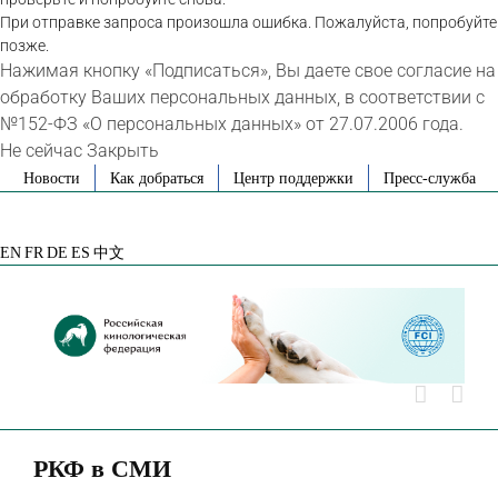
При отправке запроса произошла ошибка. Пожалуйста, попробуйте
позже.
Нажимая кнопку «Подписаться», Вы даете свое согласие на
обработку Ваших персональных данных, в соответствии с
№152-ФЗ «О персональных данных» от 27.07.2006 года.
Не сейчас
Закрыть
Skip
Новости
Как добраться
Центр поддержки
Пресс-служба
to
VK
Telegram
YouTube
Rutube
Яндекс
content
Дзен
EN
FR
DE
ES
中文
РКФ в СМИ