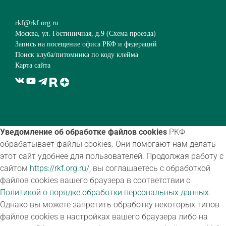
rkf@rkf.org.ru
Москва, ул. Гостиничная, д.9 (
Схема проезда
)
Запись на посещение офиса РКФ и федераций
Поиск клуба/питомника по коду клейма
Карта сайта
Уведомление об обработке файлов cookies
РКФ
обрабатывает файлы cookies. Они помогают нам делать
этот сайт удобнее для пользователей. Продолжая работу с
сайтом
https://rkf.org.ru/
, вы соглашаетесь с обработкой
файлов cookies вашего браузера в соответствии с
Политикой о порядке обработки персональных данных
.
Однако вы можете запретить обработку некоторых типов
файлов cookies в настройках вашего браузера либо на