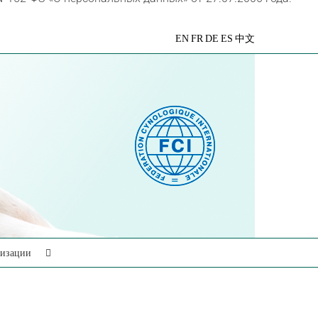
VK
Telegram
YouTube
Rutube
Яндекс
EN
FR
DE
ES
中文
Дзен
низации