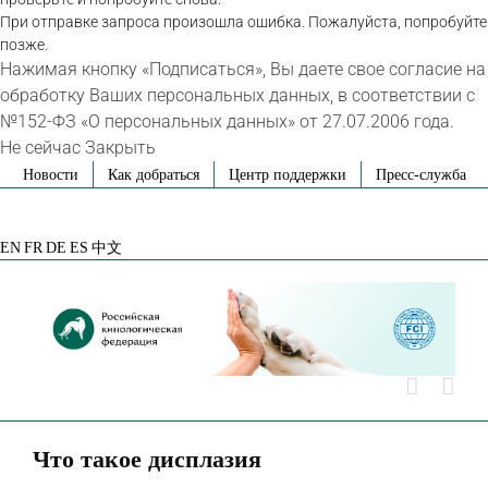
При отправке запроса произошла ошибка. Пожалуйста, попробуйте
позже.
Нажимая кнопку «Подписаться», Вы даете свое согласие на
обработку Ваших персональных данных, в соответствии с
№152-ФЗ «О персональных данных» от 27.07.2006 года.
Не сейчас
Закрыть
Skip
Новости
Как добраться
Центр поддержки
Пресс-служба
to
VK
Telegram
YouTube
Rutube
Яндекс
content
Дзен
EN
FR
DE
ES
中文
Что такое дисплазия