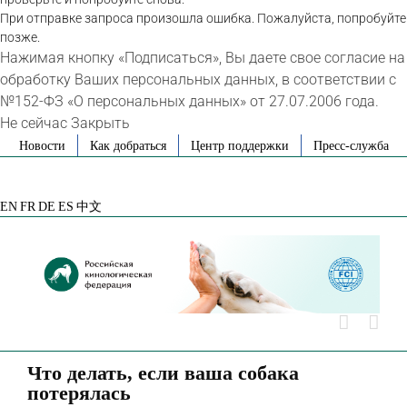
При отправке запроса произошла ошибка. Пожалуйста, попробуйте
позже.
Нажимая кнопку «Подписаться», Вы даете свое согласие на
обработку Ваших персональных данных, в соответствии с
№152-ФЗ «О персональных данных» от 27.07.2006 года.
Не сейчас
Закрыть
Skip
Новости
Как добраться
Центр поддержки
Пресс-служба
to
VK
Telegram
YouTube
Rutube
Яндекс
content
Дзен
EN
FR
DE
ES
中文
Что делать, если ваша собака
потерялась