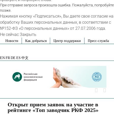
При отправке запроса произошла ошибка. Пожалуйста, попробуйте
позже.
Нажимая кнопку «Подписаться», Вы даете свое согласие на
обработку Ваших персональных данных, в соответствии с
№152-ФЗ «О персональных данных» от 27.07.2006 года.
Не сейчас
Закрыть
Skip
Новости
Как добраться
Центр поддержки
Пресс-служба
to
VK
Telegram
YouTube
Rutube
Яндекс
content
Дзен
EN
FR
DE
ES
中文
Открыт прием заявок на участие в
рейтинге «Топ заводчик РКФ 2025»