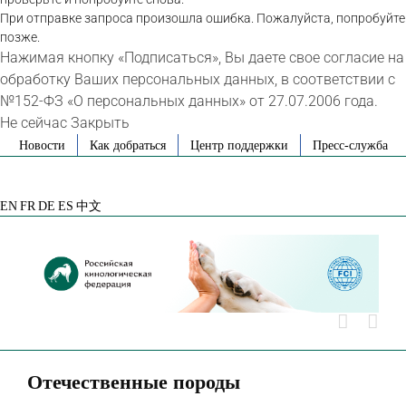
При отправке запроса произошла ошибка. Пожалуйста, попробуйте
позже.
Нажимая кнопку «Подписаться», Вы даете свое согласие на
обработку Ваших персональных данных, в соответствии с
№152-ФЗ «О персональных данных» от 27.07.2006 года.
Не сейчас
Закрыть
Skip
Новости
Как добраться
Центр поддержки
Пресс-служба
to
VK
Telegram
YouTube
Rutube
Яндекс
content
Дзен
EN
FR
DE
ES
中文
Отечественные породы