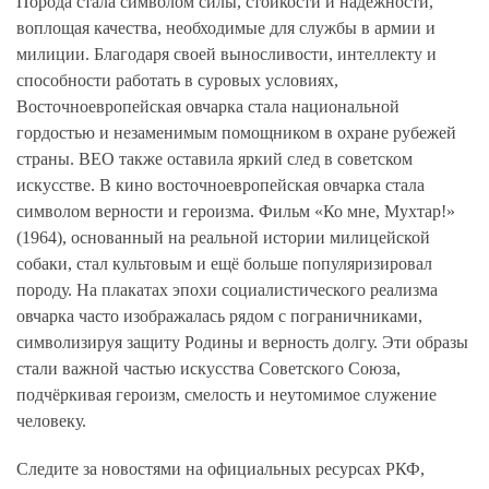
Порода стала символом силы, стойкости и надёжности,
воплощая качества, необходимые для службы в армии и
милиции. Благодаря своей выносливости, интеллекту и
способности работать в суровых условиях,
Восточноевропейская овчарка стала национальной
гордостью и незаменимым помощником в охране рубежей
страны. ВЕО также оставила яркий след в советском
искусстве. В кино восточноевропейская овчарка стала
символом верности и героизма. Фильм «Ко мне, Мухтар!»
(1964), основанный на реальной истории милицейской
собаки, стал культовым и ещё больше популяризировал
породу. На плакатах эпохи социалистического реализма
овчарка часто изображалась рядом с пограничниками,
символизируя защиту Родины и верность долгу. Эти образы
стали важной частью искусства Советского Союза,
подчёркивая героизм, смелость и неутомимое служение
человеку.
Следите за новостями на официальных ресурсах РКФ,