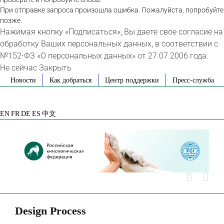
При отправке запроса произошла ошибка. Пожалуйста, попробуйте
позже.
Нажимая кнопку «Подписаться», Вы даете свое согласие на
обработку Ваших персональных данных, в соответствии с
№152-ФЗ «О персональных данных» от 27.07.2006 года.
Не сейчас
Закрыть
Skip
Новости
Как добраться
Центр поддержки
Пресс-служба
to
VK
Telegram
YouTube
Rutube
Яндекс
content
Дзен
EN
FR
DE
ES
中文
Design Process