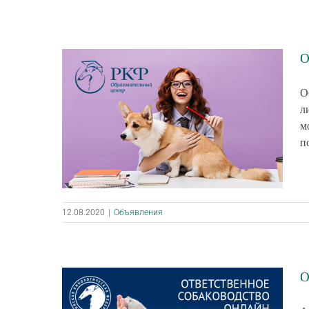
О
О
л
м
п
12.08.2020
|
Объявления
О