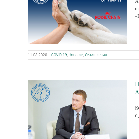
А
о
«
11.08.2020
|
COVID-19
,
Новости
,
Объявления
П
А
К
с