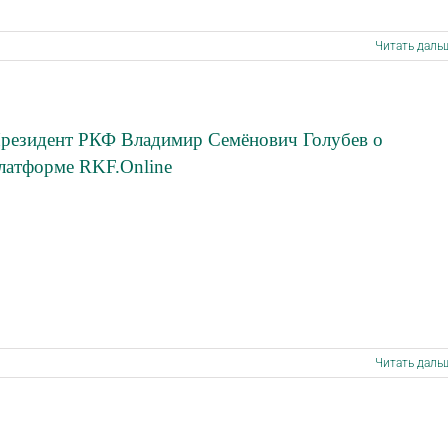
Читать даль
резидент РКФ Владимир Семёнович Голубев о
латформе RKF.Online
Читать даль