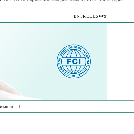
VK
Telegram
YouTube
Rutube
Яндекс
EN
FR
DE
ES
中文
Дзен
низации