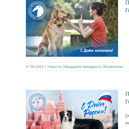
П
Г
21.06.2020
|
Новости
,
Обращения президента
,
Объявления
П
Г
О
п