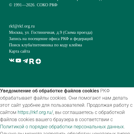
© 1991—
2026. СОКО РКФ
rkf@rkf.org.ru
Москва, ул. Гостиничная, д.9 (
Схема проезда
)
Запись на посещение офиса РКФ и федераций
Поиск клуба/питомника по коду клейма
Карта сайта
Уведомление об обработке файлов cookies
РКФ
обрабатывает файлы cookies. Они помогают нам делать
этот сайт удобнее для пользователей. Продолжая работу с
сайтом
https://rkf.org.ru/
, вы соглашаетесь с обработкой
файлов cookies вашего браузера в соответствии с
Политикой о порядке обработки персональных данных
.
Однако вы можете запретить обработку некоторых типов