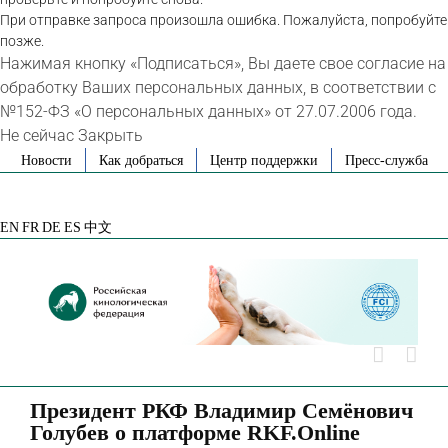
При отправке запроса произошла ошибка. Пожалуйста, попробуйте
позже.
Нажимая кнопку «Подписаться», Вы даете свое согласие на
обработку Ваших персональных данных, в соответствии с
№152-ФЗ «О персональных данных» от 27.07.2006 года.
Не сейчас
Закрыть
Skip
Новости
Как добраться
Центр поддержки
Пресс-служба
to
VK
Telegram
YouTube
Rutube
Яндекс
content
Дзен
EN
FR
DE
ES
中文
Президент РКФ Владимир Семёнович
Голубев о платформе RKF.Online