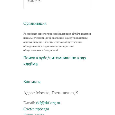
23.07.2026
Организация
Российская кинологическая федерация (РКФ) является
некоммерческим, добровольным, самоуправляемым,
основанным на членстве союзом общественных
объединений, созданным по инициативе
общественных объединений.
Поиск клуба/питомника по коду
клейма
Контакты
Адрес: Москва, Гостиничная, 9
E-mail:
rkf@rkf.org.ru
Схема проезда