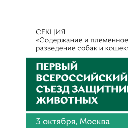
View
Larger
Image