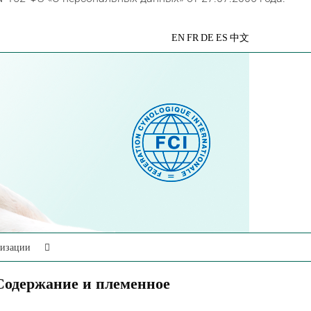
VK
Telegram
YouTube
Rutube
Яндекс
EN
FR
DE
ES
中文
Дзен
низации
Содержание и племенное