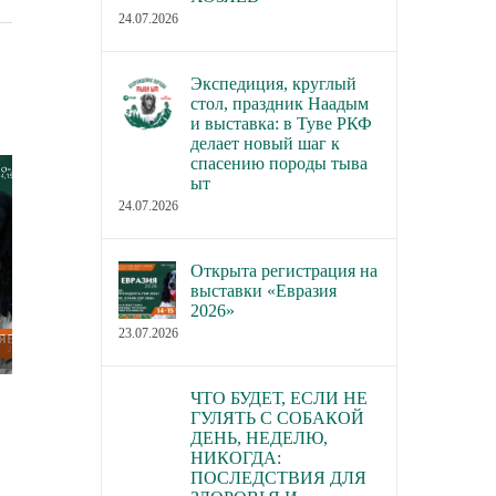
24.07.2026
Экспедиция, круглый
стол, праздник Наадым
и выставка: в Туве РКФ
делает новый шаг к
спасению породы тыва
ыт
24.07.2026
Открыта регистрация на
выставки «Евразия
2026»
23.07.2026
ЧТО БУДЕТ, ЕСЛИ НЕ
В каких городах пройдут новые
В Торгово-пром
ГУЛЯТЬ С СОБАКОЙ
семинары РКФ по собаководству
палате РФ обсуд
ДЕНЬ, НЕДЕЛЮ,
законопроект о р
23.07.2026
НИКОГДА:
ПОСЛЕДСТВИЯ ДЛЯ
деятельности по 