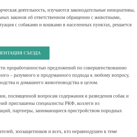
орческая деятельность, изучаются законодательные инициативы,
ьных законов об ответственном обращении с животными,
туация с собаками и кошками в населенных пунктах, решается
ЗЕНТАЦИЯ СЪЕЗДА
ости проработанностью предложений по совершенствованию
ного – разумного и продуманного подхода к любому вопросу,
водства и домашнего животноводства в целом.
ии, посвященной вопросам содержания и разведения собак и
ний приглашены специалисты РКФ, коллеги из
заций, партнеры, занимающиеся пристройством породных
ателей, зоозащитников и всех, кто неравнодушен к теме