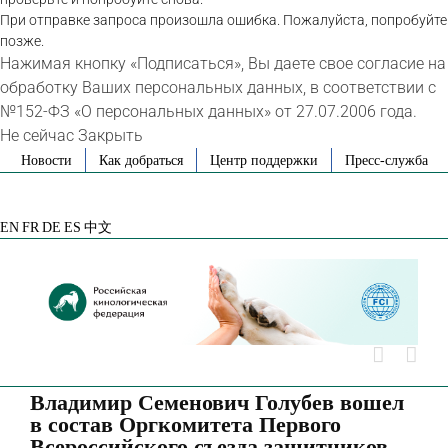
При отправке запроса произошла ошибка. Пожалуйста, попробуйте
позже.
Нажимая кнопку «Подписаться», Вы даете свое согласие на
обработку Ваших персональных данных, в соответствии с
№152-ФЗ «О персональных данных» от 27.07.2006 года.
Не сейчас
Закрыть
Skip
Новости
Как добраться
Центр поддержки
Пресс-служба
to
VK
Telegram
YouTube
Rutube
Яндекс
content
Дзен
EN
FR
DE
ES
中文
Владимир Семенович Голубев вошел
в состав Оргкомитета Первого
Всероссийского съезда защитников