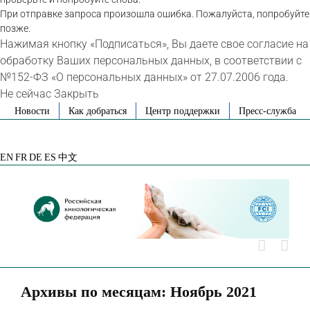
При отправке запроса произошла ошибка. Пожалуйста, попробуйте
позже.
Нажимая кнопку «Подписаться», Вы даете свое согласие на
обработку Ваших персональных данных, в соответствии с
№152-ФЗ «О персональных данных» от 27.07.2006 года.
Не сейчас
Закрыть
Skip
Новости
Как добраться
Центр поддержки
Пресс-служба
to
VK
Telegram
YouTube
Rutube
Яндекс
content
Дзен
EN
FR
DE
ES
中文
Архивы по месяцам:
Ноябрь 2021