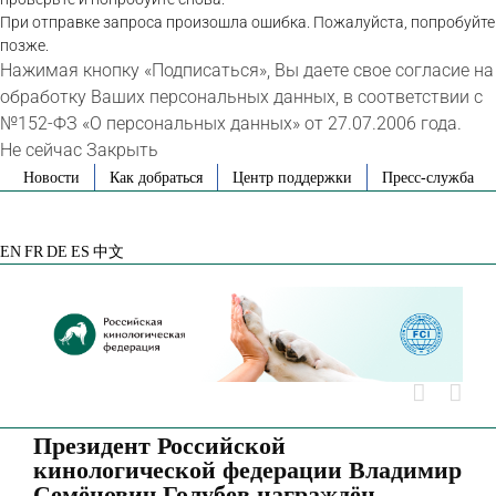
При отправке запроса произошла ошибка. Пожалуйста, попробуйте
позже.
Нажимая кнопку «Подписаться», Вы даете свое согласие на
обработку Ваших персональных данных, в соответствии с
№152-ФЗ «О персональных данных» от 27.07.2006 года.
Не сейчас
Закрыть
Skip
Новости
Как добраться
Центр поддержки
Пресс-служба
to
VK
Telegram
YouTube
Rutube
Яндекс
content
Дзен
EN
FR
DE
ES
中文
Президент Российской
кинологической федерации Владимир
Семёнович Голубев награждён