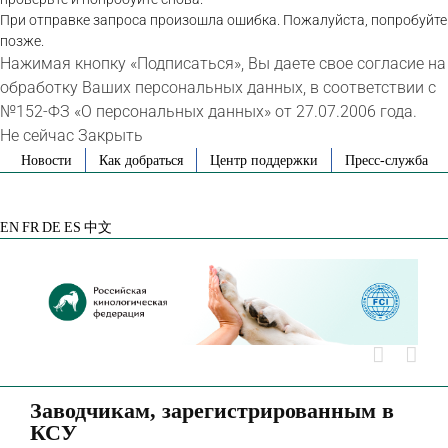
При отправке запроса произошла ошибка. Пожалуйста, попробуйте
позже.
Нажимая кнопку «Подписаться», Вы даете свое согласие на
обработку Ваших персональных данных, в соответствии с
№152-ФЗ «О персональных данных» от 27.07.2006 года.
Не сейчас
Закрыть
Skip
Новости
Как добраться
Центр поддержки
Пресс-служба
to
VK
Telegram
YouTube
Rutube
Яндекс
content
Дзен
EN
FR
DE
ES
中文
Заводчикам, зарегистрированным в
КСУ