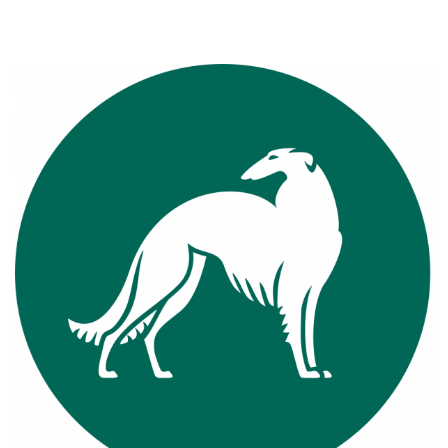
View
Larger
Image