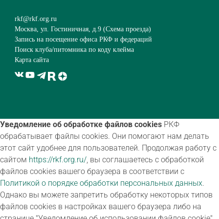
rkf@rkf.org.ru
Москва, ул. Гостиничная, д.9 (
Схема проезда
)
Запись на посещение офиса РКФ и федераций
Поиск клуба/питомника по коду клейма
Карта сайта
Уведомление об обработке файлов cookies
РКФ
обрабатывает файлы cookies. Они помогают нам делать
этот сайт удобнее для пользователей. Продолжая работу с
сайтом
https://rkf.org.ru/
, вы соглашаетесь с обработкой
файлов cookies вашего браузера в соответствии с
Политикой о порядке обработки персональных данных
.
Однако вы можете запретить обработку некоторых типов
файлов cookies в настройках вашего браузера либо на
странице "Уведомление об использовании файлов cookie"