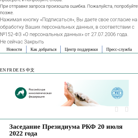
При отправке запроса произошла ошибка. Пожалуйста, попробуйте
позже.
Нажимая кнопку «Подписаться», Вы даете свое согласие на
обработку Ваших персональных данных, в соответствии с
№152-ФЗ «О персональных данных» от 27.07.2006 года.
Не сейчас
Закрыть
Skip
Новости
Как добраться
Центр поддержки
Пресс-служба
to
VK
Telegram
YouTube
Rutube
Яндекс
content
Дзен
EN
FR
DE
ES
中文
Заседание Президиума РКФ 20 июля
2022 года