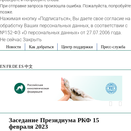
При отправке запроса произошла ошибка. Пожалуйста, попробуйте
позже.
Нажимая кнопку «Подписаться», Вы даете свое согласие на
обработку Ваших персональных данных, в соответствии с
№152-ФЗ «О персональных данных» от 27.07.2006 года.
Не сейчас
Закрыть
Skip
Новости
Как добраться
Центр поддержки
Пресс-служба
to
VK
Telegram
YouTube
Rutube
Яндекс
content
Дзен
EN
FR
DE
ES
中文
Заседание Президиума РКФ 15
февраля 2023