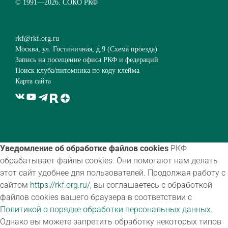
© 1991—
2026. СОКО РКФ
rkf@rkf.org.ru
Москва, ул. Гостиничная, д.9 (
Схема проезда
)
Запись на посещение офиса РКФ и федераций
Поиск клуба/питомника по коду клейма
Карта сайта
Уведомление об обработке файлов cookies
РКФ
обрабатывает файлы cookies. Они помогают нам делать
этот сайт удобнее для пользователей. Продолжая работу с
сайтом
https://rkf.org.ru/
, вы соглашаетесь с обработкой
файлов cookies вашего браузера в соответствии с
Политикой о порядке обработки персональных данных
.
Однако вы можете запретить обработку некоторых типов