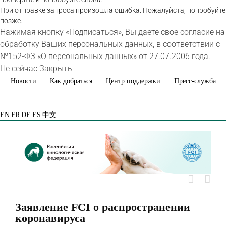
При отправке запроса произошла ошибка. Пожалуйста, попробуйте
позже.
Нажимая кнопку «Подписаться», Вы даете свое согласие на
обработку Ваших персональных данных, в соответствии с
№152-ФЗ «О персональных данных» от 27.07.2006 года.
Не сейчас
Закрыть
Skip
Новости
Как добраться
Центр поддержки
Пресс-служба
to
VK
Telegram
YouTube
Rutube
Яндекс
content
Дзен
EN
FR
DE
ES
中文
Заявление FCI о распространении
коронавируса