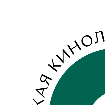
View
Larger
Image