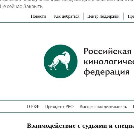
Не сейчас
Закрыть
Skip
Новости
Как добраться
Центр поддержки
Пре
to
content
О РКФ
Президент РКФ
Выставочная деятельность
Взаимодействие с судьями и спец