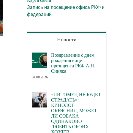
Карта сайта
Запись на посещение офиса РКФ и
федераций
Новости
В каких городах пройдут новые
В Торгово-пром
семинары РКФ по собаководству
палате РФ обсуд
Поздравление с днём
законопроект о р
23.07.2026
рождения вице-
деятельности по 
президента РКФ А.Н.
Синяка
домашних живот
04.08.2026
22.07.2026
«ПИТОМЕЦ НЕ БУДЕТ
СТРАДАТЬ»:
КИНОЛОГ
ОБЪЯСНИЛ, МОЖЕТ
ЛИ СОБАКА
ОДИНАКОВО
ЛЮБИТЬ ОБОИХ
ХОЗЯЕВ