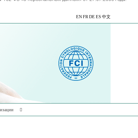
VK
Telegram
YouTube
Rutube
Яндекс
EN
FR
DE
ES
中文
Дзен
низации