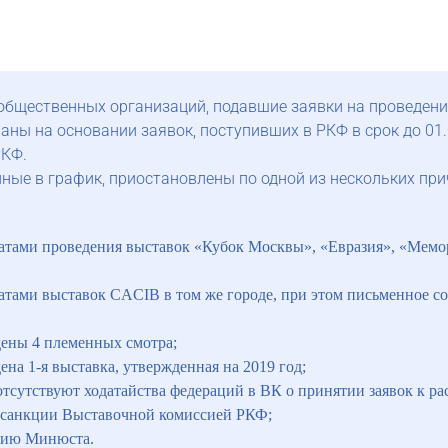
бщественных организаций, подавшие заявки на проведение
 на основании заявок, поступивших в РКФ в срок до 01.04
РКФ.
ные в график, приостановлены по одной из нескольких при
датами проведения выставок «Кубок Москвы», «Евразия», «Мемо
атами выставок CACIB в том же городе, при этом письменное с
дены 4 племенных смотра;
на 1-я выставка, утвержденная на 2019 год;
 отсутствуют ходатайства федераций в ВК о принятии заявок к р
ы санкции Выставочной комиссией РКФ;
ению Минюста.