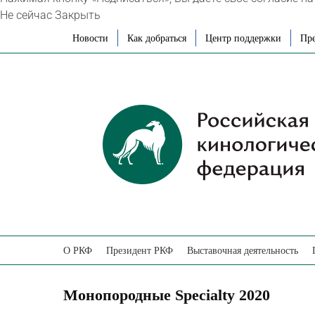
Не сейчас
Закрыть
Skip
Новости
Как добраться
Центр поддержки
Пре
to
content
О РКФ
Президент РКФ
Выставочная деятельность
Монопородные Specialty 2020