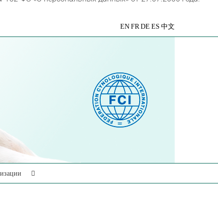
VK
Telegram
YouTube
Rutube
Яндекс
EN
FR
DE
ES
中文
Дзен
низации