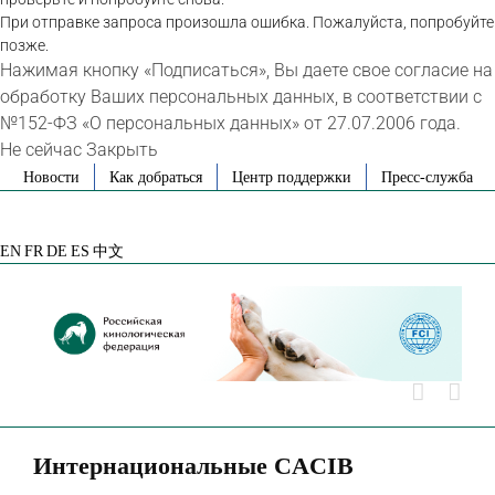
При отправке запроса произошла ошибка. Пожалуйста, попробуйте
позже.
Нажимая кнопку «Подписаться», Вы даете свое согласие на
обработку Ваших персональных данных, в соответствии с
№152-ФЗ «О персональных данных» от 27.07.2006 года.
Не сейчас
Закрыть
Skip
Новости
Как добраться
Центр поддержки
Пресс-служба
to
VK
Telegram
YouTube
Rutube
Яндекс
content
Дзен
EN
FR
DE
ES
中文
Интернациональные CACIB