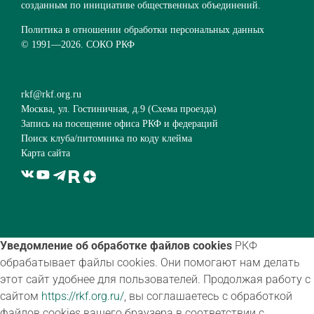
созданным по инициативе общественных объединений.
Политика в отношении обработки персональных данных
© 1991—
2026. СОКО РКФ
rkf@rkf.org.ru
Москва, ул. Гостиничная, д.9 (
Схема проезда
)
Запись на посещение офиса РКФ и федераций
Поиск клуба/питомника по коду клейма
Карта сайта
Уведомление об обработке файлов cookies
РКФ
обрабатывает файлы cookies. Они помогают нам делать
этот сайт удобнее для пользователей. Продолжая работу с
сайтом
https://rkf.org.ru/
, вы соглашаетесь с обработкой
файлов cookies вашего браузера в соответствии с