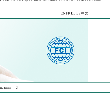
VK
Telegram
YouTube
Rutube
Яндекс
EN
FR
DE
ES
中文
Дзен
низации