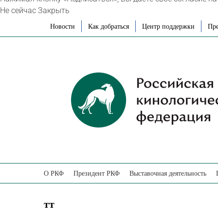
Не сейчас
Закрыть
Skip
Новости
Как добраться
Центр поддержки
Пре
to
content
О РКФ
Президент РКФ
Выставочная деятельность
тт