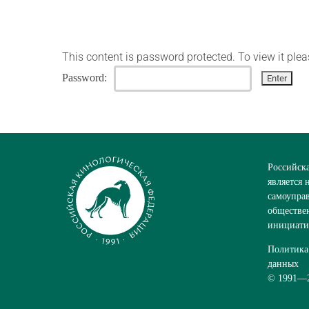
This content is password protected. To view it ple
Password:
Российск
является
самоупра
обществе
инициати
Политика
данных
© 1991—