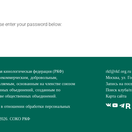
ase enter your password below:
ая кинологическая федерация (РКФ)
rkf@rkf.org.ru
 некоммерческим, добровольным,
Москва, ул. Го
вляемым, основанным на членстве союзом
Запись на пос
нных объединений, созданным по
Поиск клуба/п
ве общественных объединений.
Карта сайта
 в отношении обработки персональных
2026. СОКО РКФ