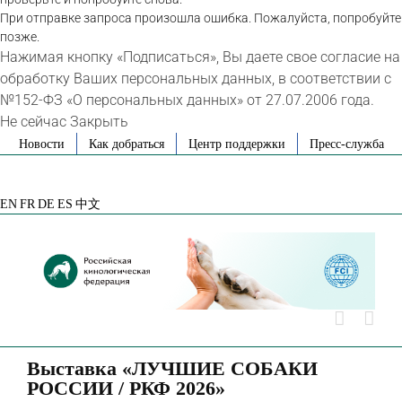
При отправке запроса произошла ошибка. Пожалуйста, попробуйте
позже.
Нажимая кнопку «Подписаться», Вы даете свое согласие на
обработку Ваших персональных данных, в соответствии с
№152-ФЗ «О персональных данных» от 27.07.2006 года.
Не сейчас
Закрыть
Skip
Новости
Как добраться
Центр поддержки
Пресс-служба
to
VK
Telegram
YouTube
Rutube
Яндекс
content
Дзен
EN
FR
DE
ES
中文
Выставка «ЛУЧШИЕ СОБАКИ
РОССИИ / РКФ 2026»