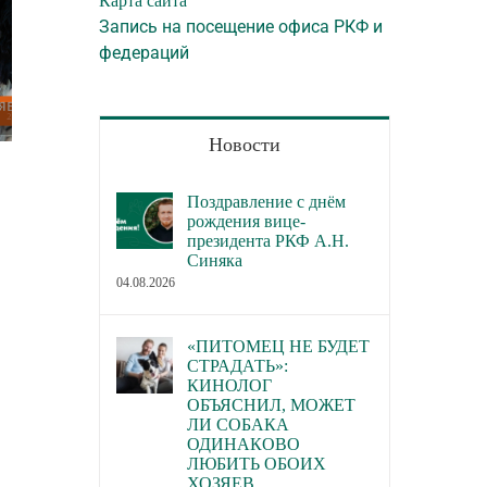
Карта сайта
Запись на посещение офиса РКФ и
федераций
Новости
В каких городах пройдут новые
В Торгово-пром
семинары РКФ по собаководству
палате РФ обсуд
Поздравление с днём
законопроект о р
рождения вице-
23.07.2026
президента РКФ А.Н.
деятельности по 
Синяка
домашних живот
04.08.2026
22.07.2026
«ПИТОМЕЦ НЕ БУДЕТ
СТРАДАТЬ»:
КИНОЛОГ
ОБЪЯСНИЛ, МОЖЕТ
ЛИ СОБАКА
ОДИНАКОВО
ЛЮБИТЬ ОБОИХ
ХОЗЯЕВ