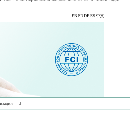
VK
Telegram
YouTube
Rutube
Яндекс
EN
FR
DE
ES
中文
Дзен
низации