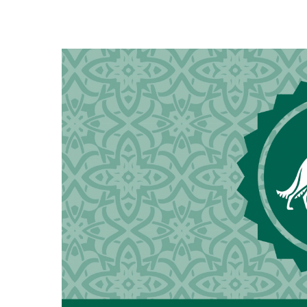
View
Larger
Image