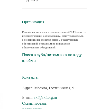
23.07.2026
Организация
Российская кинологическая федерация (РКФ) является
некоммерческим, добровольным, самоуправляемым,
основанным на членстве союзом общественных
объединений, созданным по инициативе
общественных объединений.
Поиск клуба/питомника по коду
клейма
Контакты
Адрес: Москва, Гостиничная, 9
E-mail:
rkf@rkf.org.ru
Схема проезда