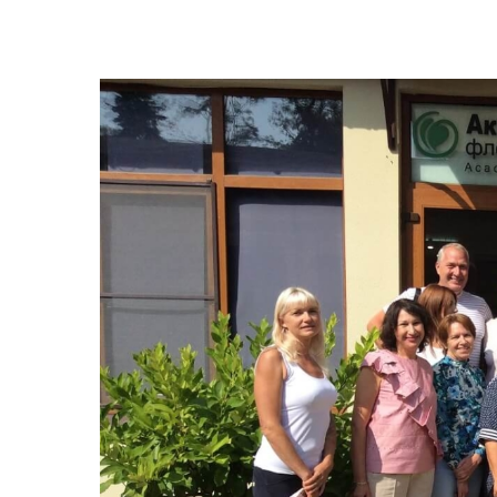
View
Larger
Image