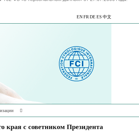
VK
Telegram
YouTube
Rutube
Яндекс
EN
FR
DE
ES
中文
Дзен
низации
о края с советником Президента