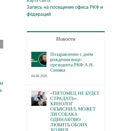
Карта сайта
Запись на посещение офиса РКФ и
федераций
Новости
Выставка памяти Л.П. Сабанеева
С наступающим 
годом
24.01.2020
Поздравление с днём
рождения вице-
28.12.2019
президента РКФ А.Н.
Синяка
04.08.2026
мы
в
«ПИТОМЕЦ НЕ БУДЕТ
СТРАДАТЬ»:
КИНОЛОГ
ОБЪЯСНИЛ, МОЖЕТ
ЛИ СОБАКА
ОДИНАКОВО
ЛЮБИТЬ ОБОИХ
ХОЗЯЕВ