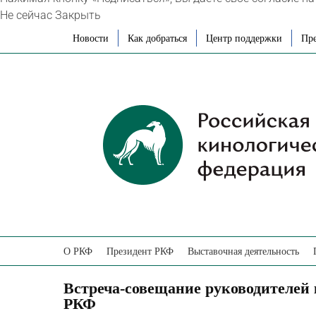
Не сейчас
Закрыть
Skip
Новости
Как добраться
Центр поддержки
Пре
to
content
О РКФ
Президент РКФ
Выставочная деятельность
Встреча-совещание руководителей 
РКФ