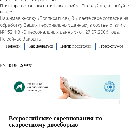
При отправке запроса произошла ошибка. Пожалуйста, попробуйте
позже.
Нажимая кнопку «Подписаться», Вы даете свое согласие на
обработку Ваших персональных данных, в соответствии с
№152-ФЗ «О персональных данных» от 27.07.2006 года.
Не сейчас
Закрыть
Skip
Новости
Как добраться
Центр поддержки
Пресс-служба
to
VK
Telegram
YouTube
Rutube
Яндекс
content
Дзен
EN
FR
DE
ES
中文
Всероссийские соревнования по
скоростному двоеборью